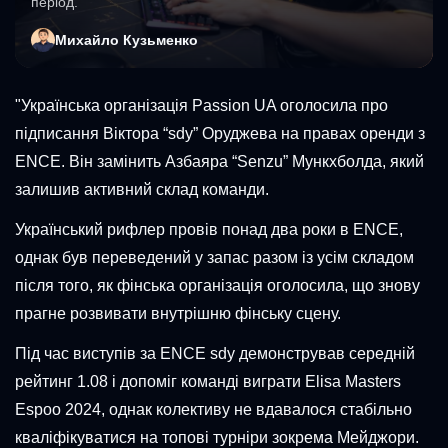
період.
Михайло Кузьменко
"Українська організація Passion UA оголосила про
підписання Віктора “sdy” Оруджева на правах оренди з
ENCE. Він замінить Азбаяра “Senzu” Мункхболда, який
залишив активний склад команди.
Український рифлер провів понад два роки в ENCE,
однак був переведений у запас разом із усім складом
після того, як фінська організація оголосила, що знову
прагне розвивати внутрішню фінську сцену.
Під час виступів за ENCE sdy демонстрував середній
рейтинг 1.08 і допоміг команді виграти Elisa Masters
Espoo 2024, однак колективу не вдавалося стабільно
кваліфікуватися на топові турніри зокрема Мейджори.