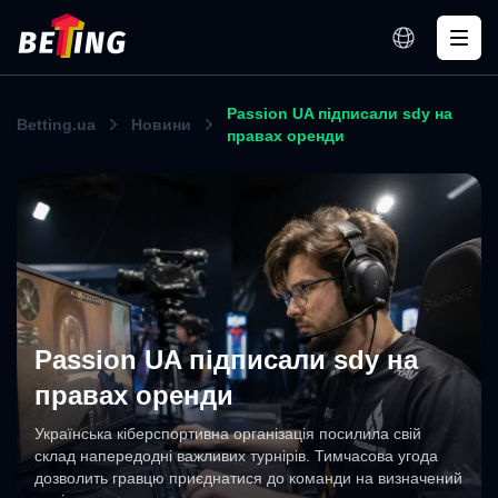
Passion UA підписали sdy на
Betting.ua
Новини
правах оренди
Passion UA підписали sdy на
правах оренди
Українська кіберспортивна організація посилила свій
склад напередодні важливих турнірів. Тимчасова угода
дозволить гравцю приєднатися до команди на визначений