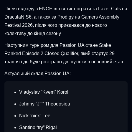
Після відходу з ENCE він встиг пограти за Lazer Cats на
DraculaN S6, а також за Prodigy на Gamers Assembly
Festival 2026, після чого приєднався до нового
колективу до кінця сезону.
Наступним турніром для Passion UA стане Stake
Ranked Episode 2 Closed Qualifier, який стартує 29
травня і де буде розіграно дві путівки в основний етап.
Актуальний склад Passion UA:
Vladyslav “Kvem” Korol
Johnny “JT” Theodosiou
Nick “nicx” Lee
Santino “try” Rigal