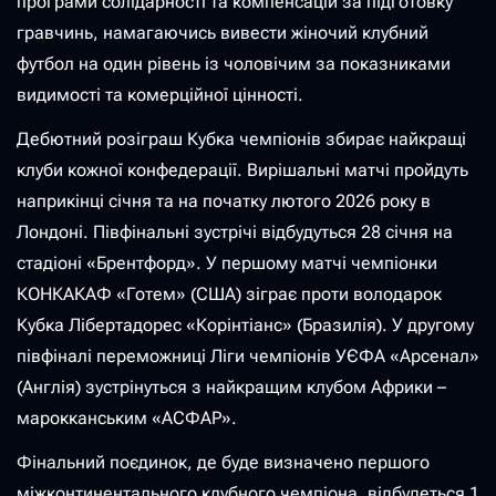
програми солідарності та компенсацій за підготовку
гравчинь, намагаючись вивести жіночий клубний
футбол на один рівень із чоловічим за показниками
видимості та комерційної цінності.
Дебютний розіграш Кубка чемпіонів збирає найкращі
клуби кожної конфедерації. Вирішальні матчі пройдуть
наприкінці січня та на початку лютого 2026 року в
Лондоні. Півфінальні зустрічі відбудуться 28 січня на
стадіоні «Брентфорд». У першому матчі чемпіонки
КОНКАКАФ «Готем» (США) зіграє проти володарок
Кубка Лібертадорес «Корінтіанс» (Бразилія). У другому
півфіналі переможниці Ліги чемпіонів УЄФА «Арсенал»
(Англія) зустрінуться з найкращим клубом Африки –
марокканським «АСФАР».
Фінальний поєдинок, де буде визначено першого
міжконтинентального клубного чемпіона, відбудеться 1