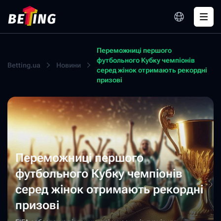
Переможниці першого
футбольного Кубку чемпіонів
Betting.ua
Новини
серед жінок отримають рекордні
призові
Переможниці першого
футбольного Кубку чемпіонів
серед жінок отримають рекордні
призові