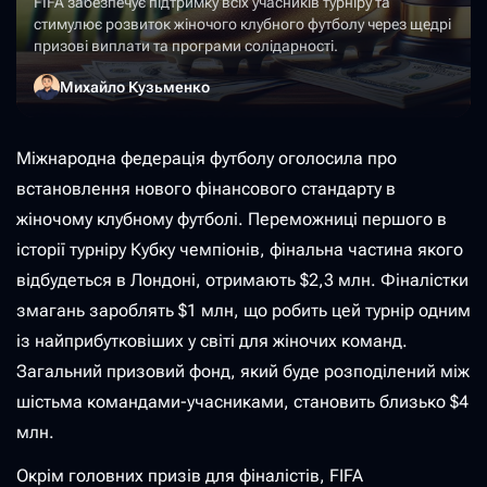
FIFA забезпечує підтримку всіх учасників турніру та
стимулює розвиток жіночого клубного футболу через щедрі
призові виплати та програми солідарності.
Михайло Кузьменко
Міжнародна федерація футболу оголосила про
встановлення нового фінансового стандарту в
жіночому клубному футболі. Переможниці першого в
історії турніру Кубку чемпіонів, фінальна частина якого
відбудеться в Лондоні, отримають $2,3 млн. Фіналістки
змагань зароблять $1 млн, що робить цей турнір одним
із найприбутковіших у світі для жіночих команд.
Загальний призовий фонд, який буде розподілений між
шістьма командами-учасниками, становить близько $4
млн.
Окрім головних призів для фіналістів, FIFA