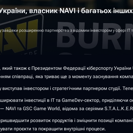
України, власник NAVI і багатьох інши
у завдяки розширенню партнерства з відомим інвестором у сфері IT т
 який також є Президентом Федерації кіберспорту України U
ням співпраці, яка триває ще з моменту заснування компані
 виступав інвестором і стратегічним партнером студії. Теп
ирювати інвестиції в IT та GameDev-сектор, приділяючи ос
 — NAVI та GSC Game World, відома за серіями S.T.A.L.K.E.R
 пришвидшити розвиток продуктів і зміцнити позиції компан
бувати проєкти та покращити внутрішні процеси.