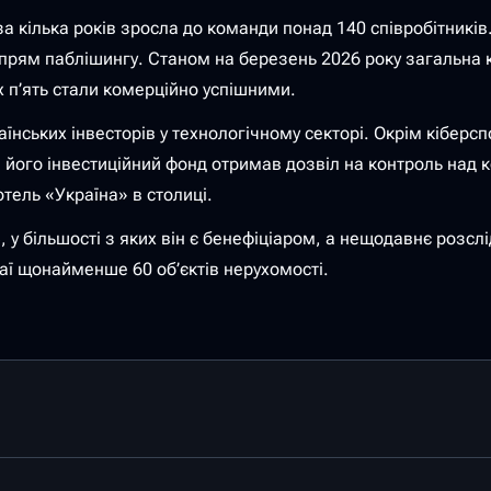
і за кілька років зросла до команди понад 140 співробітни
прям паблішингу. Станом на березень 2026 року загальна кі
х п’ять стали комерційно успішними.
ських інвесторів у технологічному секторі. Окрім кіберспо
е його інвестиційний фонд отримав дозвіл на контроль над 
отель «Україна» в столиці.
 у більшості з яких він є бенефіціаром, а нещодавнє розслі
ї щонайменше 60 об’єктів нерухомості.