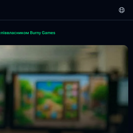
 співвласником Burny Games