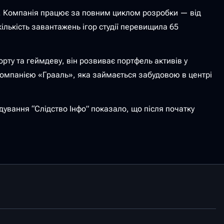
ків. Компанія працює за повним циклом розробки — від
лькість завантажень ігор студії перевищила 65
рту та геймдеву, він розвиває портфель активів у
компанією «Грааль», яка займається забудовою в центрі
дування “Слідство Інфо” показало, що після початку