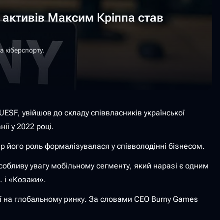
х активів Максим Кріппа став
а кіберспорту.
ESF, увійшов до складу співвласників української
ї у 2022 році.
ер його роль формалізувалася у співволодінні бізнесом.
обливу увагу мобільному сегменту, який наразі є одним
. і «Козаки».
ії на глобальному ринку. За словами CEO Burny Games