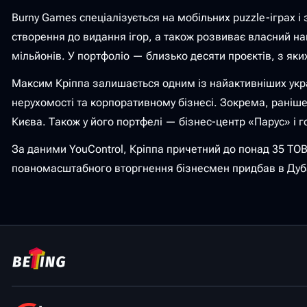
Burny Games спеціалізується на мобільних puzzle-іграх 
створення до видання ігор, а також розвиває власний на
мільйонів. У портфоліо — близько десяти проєктів, з яки
Максим Кріппа залишається одним із найактивніших україн
нерухомості та корпоративному бізнесі. Зокрема, раніш
Києва. Також у його портфелі — бізнес-центр «Парус» і г
За даними YouControl, Кріппа причетний до понад 35 ТОВ,
повномасштабного вторгнення бізнесмен придбав в Дуба