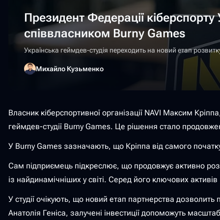
Президент Федерації кіберспорту 
співвласником Burny Games
Українська геймдев-студія переходить на новий етап розвитк
Михайло Кузьменко
Власник кіберспортивної організації NAVI Максим Кріппа,
геймдев-студії Burny Games. Це рішення стало продовжен
У Burny Games зазначають, що Кріппа від самого початку
Сам підприємець підкреслює, що продовжує активно розш
із найдинамічніших у світі. Серед його ключових активів
У студії очікують, що новий етап партнерства дозволить
Анатолія Геніса, залучені інвестиції допоможуть масшта