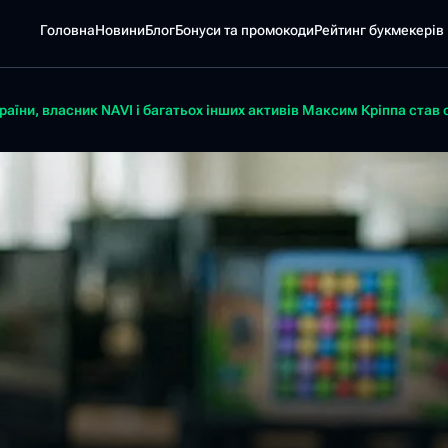
Головна
Новини
Блог
Бонуси та промокоди
Pейтинг букмекерів
раїни, власник NAVI і багатьох інших активів Максим Кріппа став