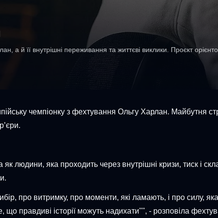
м
н, а й її внутрішні переживання та життєві виклики. Проєкт орієнт
пійську чемпіонку з фехтування Ольгу Харлан. Майбутня стр
р’єри.
а як людини, яка проходить через внутрішні кризи, тиск і ск
и.
вибір, про витримку, про моменти, які ламають, і про силу, 
, що правдиві історії можуть надихати"", - розповіла фехту