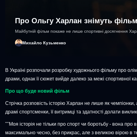
Про Ольгу Харлан знімуть філь
Майбутній фільм покаже не лише спортивні досягнення Харла
Михайло Кузьменко
В Україні розпочали розробку художнього фільму про олім
драми, однак її сюжет вийде далеко за межі спортивної ка
Про що буде новий фільм
Стрічка розповість історію Харлан не лише як чемпіонки, 
драмі спортсменки, її витримці та здатності долати виклик
""Моя історія не тільки про спорт чи боротьбу - вона про 
максимально чесно, без прикрас, але з великою вірою в те