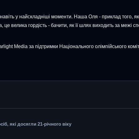
 навіть у найскладніші моменти. Наша Оля - приклад того, як
 це велика гордість - бачити, як її шлях виходить за межі сп
light Media за підтримки Національного олімпійського коміте
б, які досягли 21-річного віку