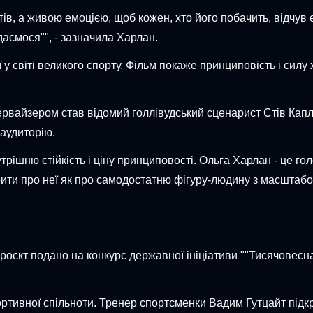
в, а живою емоцією, щоб кожен, хто його побачить, відчув е
даємося"", - зазначила Харлан.
сії у світі великого спорту. Фільм покаже принциповість і си
рвайзером став відомий голлівудський сценарист Стів Капла
 аудиторію.
рішню стійкість і ціну принциповості. Ольга Харлан - це голо
рити про неї як про самодостатню фігуру-людину з масштабом
роєкт подано на конкурс державної ініціативи ""Тисячовесна
ртивної спільноти. Тренер спортсменки Вадим Гутцайт підк