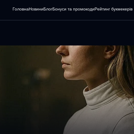
Головна
Новини
Блог
Бонуси та промокоди
Pейтинг букмекерів