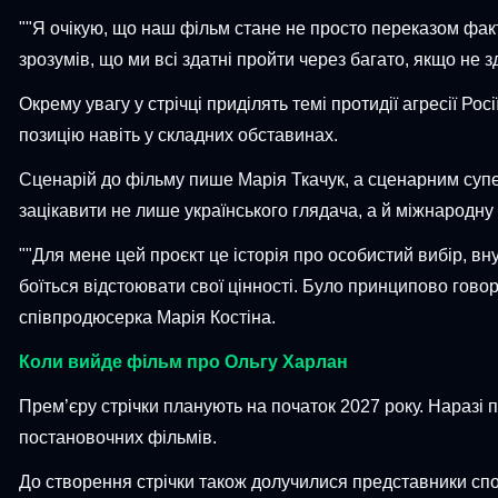
""Я очікую, що наш фільм стане не просто переказом факті
зрозумів, що ми всі здатні пройти через багато, якщо не з
Окрему увагу у стрічці приділять темі протидії агресії Ро
позицію навіть у складних обставинах.
Сценарій до фільму пише Марія Ткачук, а сценарним супе
зацікавити не лише українського глядача, а й міжнародну
""Для мене цей проєкт це історія про особистий вибір, внут
боїться відстоювати свої цінності. Було принципово гово
співпродюсерка Марія Костіна.
Коли вийде фільм про Ольгу Харлан
Прем’єру стрічки планують на початок 2027 року. Наразі п
постановочних фільмів.
До створення стрічки також долучилися представники спо