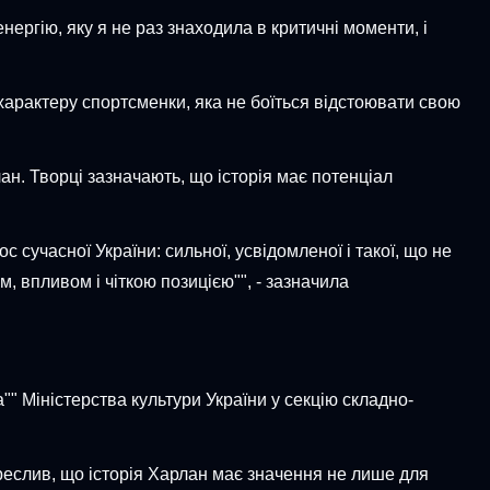
нергію, яку я не раз знаходила в критичні моменти, і
лу характеру спортсменки, яка не боїться відстоювати свою
н. Творці зазначають, що історія має потенціал
с сучасної України: сильної, усвідомленої і такої, що не
, впливом і чіткою позицією"", - зазначила
"" Міністерства культури України у секцію складно-
реслив, що історія Харлан має значення не лише для