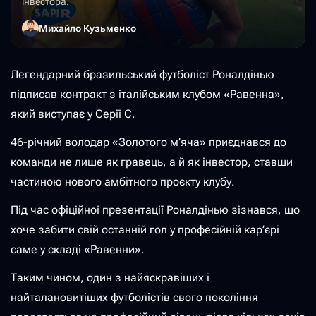
інвестора.
Михайло Кузьменко
Легендарний бразильський футболіст Роналдінью
підписав контракт з італійським клубом «Равенна»,
який виступає у Серії С.
46-річний володар «Золотого м’яча» приєднався до
команди не лише як гравець, а й як інвестор, ставши
частиною нового амбітного проєкту клубу.
Під час офіційної презентації Роналдінью зізнався, що
хоче забити свій останній гол у професійній кар’єрі
саме у складі «Равенни».
Таким чином, один з найяскравіших і
найталановитіших футболістів свого покоління