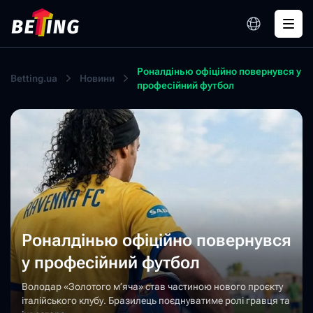
Роналдінью офіційно повернувся у
Betting.ua
Новини
професійний футбол
Роналдінью офіційно повернувся
у професійний футбол
Володар «Золотого м’яча» став частиною нового проєкту
італійського клубу. Бразилець поєднуватиме ролі гравця та