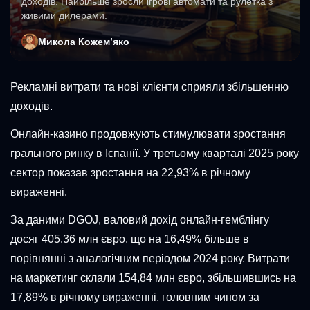
доходів. Найбільше зросли ігрові автомати та рулетка з
живими дилерами.
Микола Кожемʼяко
Рекламні витрати та нові клієнти сприяли збільшенню
доходів.
Онлайн-казино продовжують стимулювати зростання
грального ринку в Іспанії. У третьому кварталі 2025 року
сектор показав зростання на 22,93% в річному
вираженні.
За даними DGOJ, валовий дохід онлайн-гемблінгу
досяг 405,36 млн євро, що на 16,49% більше в
порівнянні з аналогічним періодом 2024 року. Витрати
на маркетинг склали 154,84 млн євро, збільшившись на
17,89% в річному вираженні, головним чином за