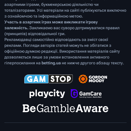
азартними іграми, букмекерською діяльністю чи
тоталізаторами. Усі матеріали на сайті публікуються виключно
з ознайомчою та інформаційною метою.
Участь в азартних іграх може викликати ігрову
залежність.
Закликаємо вас суворо дотримуватися правил
(принципів) відповідальної гри.
Рекламодавці самостійно відповідають за зміст своєї
реклами. Погляди авторів статей можуть не збігатися з
офіційною думкою редакції. Використання матеріалів сайту
дозволяється лише за умови встановлення активного
гіперпосилання на
betting.ua
не нижче другого абзацу тексту.