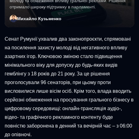
молоді та обмеження впливу гральної реклами. Рішення
отримало широку підтримку в парламенті.
Михайло Кузьменко
Сенат Румунії ухвалив два законопроєкти, спрямовані
на посилення захисту молоді від негативного впливу
азартних ігор. Ключовою зміною стало підвищення
мінімального віку для допуску до будь-яких видів
гемблінгу з 18 років до 21 року. За це рішення
проголосували 96 сенаторів, при цьому проти
висловилися лише вісім осіб. Крім того, влада вводить
серйозні обмеження на просування грального бізнесу в
цифровому середовищі: онлайн-трансляція аудіо-,
відео- та графічного рекламного контенту буде
повністю заборонена в денний та вечірній час – з 06:00
до опівночі.