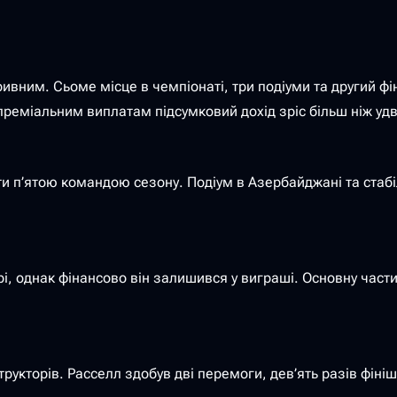
ивним. Сьоме місце в чемпіонаті, три подіуми та другий фін
реміальним виплатам підсумковий дохід зріс більш ніж удві
и п’ятою командою сезону. Подіум в Азербайджані та стабіл
рі, однак фінансово він залишився у виграші. Основну час
рукторів. Расселл здобув дві перемоги, дев’ять разів фініш