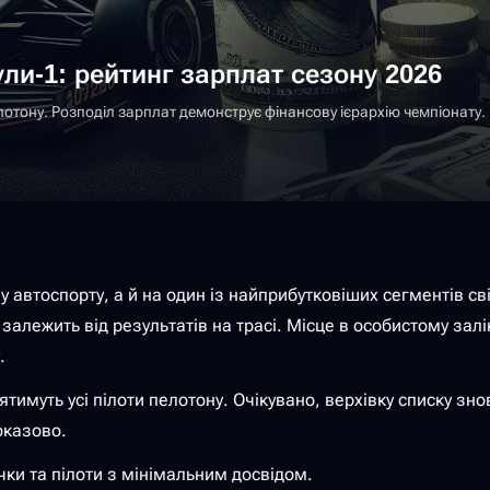
ли-1: рейтинг зарплат сезону 2026
отону. Розподіл зарплат демонструє фінансову ієрархію чемпіонату.
втоспорту, а й на один із найприбутковіших сегментів сві
алежить від результатів на трасі. Місце в особистому залік
.
ятимуть усі пілоти пелотону. Очікувано, верхівку списку зн
оказово.
ки та пілоти з мінімальним досвідом.