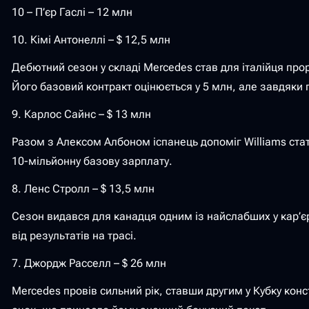
10 – П’єр Гаслі – 12 млн
10. Кімі Антонеллі – $ 12,5 млн
Дебютний сезон у складі Mercedes став для італійця прор
Його базовий контракт оцінюється у 5 млн, але завдяки п
9. Карлос Сайнс – $ 13 млн
Разом з Алексом Албоном іспанець допоміг Williams стат
10-мільйонну базову зарплату.
8. Ленс Стролл – $ 13,5 млн
Сезон видався для канадця одним із найслабших у кар’є
від результатів на трасі.
7. Джордж Расселл – $ 26 млн
Mercedes провів сильний рік, ставши другим у Кубку конст