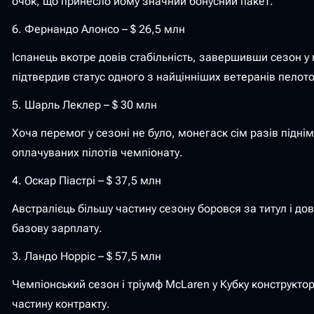
очок, що принесло йому значний бонусний пакет.
6. Фернандо Алонсо – $ 26,5 млн
Іспанець вкотре довів стабільність, завершивши сезон у п
підтвердив статус одного з найцінніших ветеранів пелото
5. Шарль Леклер – $ 30 млн
Хоча перемог у сезоні не було, монегаск сім разів піднім
оплачуваних пілотів чемпіонату.
4. Оскар Піастрі – $ 37,5 млн
Австралієць більшу частину сезону боровся за титул і д
базову зарплату.
3. Ландо Норріс – $ 57,5 млн
Чемпіонський сезон і тріумф McLaren у Кубку конструкто
частину контракту.