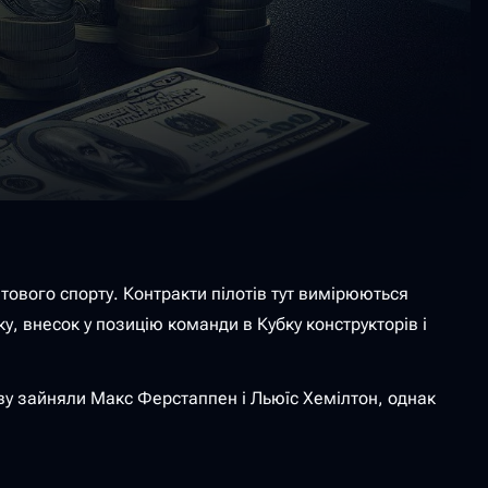
тового спорту. Контракти пілотів тут вимірюються
у, внесок у позицію команди в Кубку конструкторів і
ову зайняли Макс Ферстаппен і Льюїс Хемілтон, однак