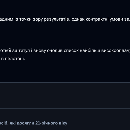
ладним із точки зору результатів, однак контрактні умови
отьбі за титул і знову очолив список найбільш високоопла
 в пелотоні.
іб, які досягли 21-річного віку