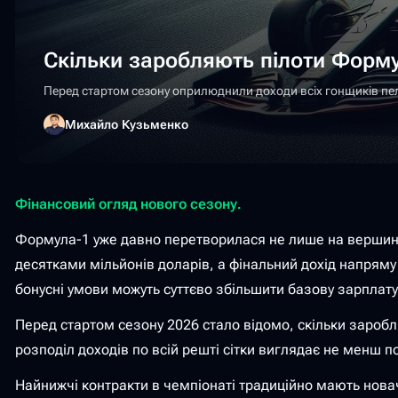
Скільки заробляють пілоти Форму
Перед стартом сезону оприлюднили доходи всіх гонщиків пел
Михайло Кузьменко
Фінансовий огляд нового сезону.
Формула-1 уже давно перетворилася не лише на вершину а
десятками мільйонів доларів, а фінальний дохід напряму з
бонусні умови можуть суттєво збільшити базову зарплату
Перед стартом сезону 2026 стало відомо, скільки заробл
розподіл доходів по всій решті сітки виглядає не менш п
Найнижчі контракти в чемпіонаті традиційно мають новач