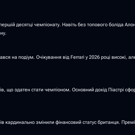
ершій десятці чемпіонату. Навіть без топового боліда Алонс
ну.
ався на подіум. Очікування від Ferrari у 2026 році високі, 
овів, що здатен стати чемпіоном. Основний дохід Піастрі 
рів кардинально змінили фінансовий статус британця. Премі