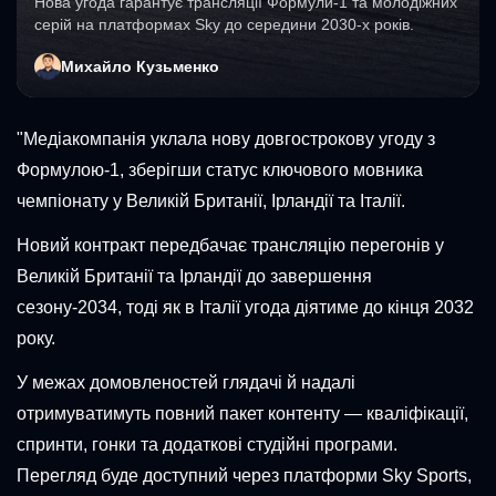
Нова угода гарантує трансляції Формули-1 та молодіжних
серій на платформах Sky до середини 2030-х років.
Михайло Кузьменко
"Медіакомпанія уклала нову довгострокову угоду з
Формулою-1, зберігши статус ключового мовника
чемпіонату у Великій Британії, Ірландії та Італії.
Новий контракт передбачає трансляцію перегонів у
Великій Британії та Ірландії до завершення
сезону-2034, тоді як в Італії угода діятиме до кінця 2032
року.
У межах домовленостей глядачі й надалі
отримуватимуть повний пакет контенту — кваліфікації,
спринти, гонки та додаткові студійні програми.
Перегляд буде доступний через платформи Sky Sports,