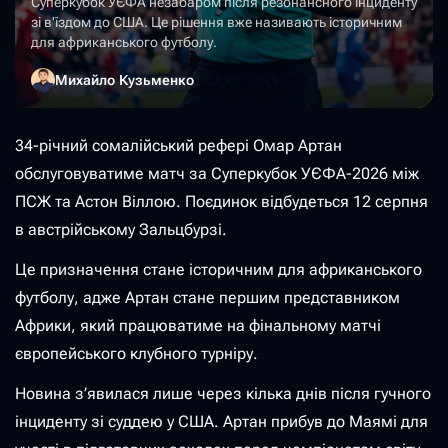
Суперкубок УЄФА незабаром після резонансного інциденту
зі в'їздом до США. Це рішення вже називають історичним
для африканського футболу.
Михайло Кузьменко
34-річний сомалійський рефері Омар Артан
обслуговуватиме матч за Суперкубок УЄФА-2026 між
ПСЖ та Астон Віллою. Поєдинок відбудеться 12 серпня
в австрійському Зальцбурзі.
Це призначення стане історичним для африканського
футболу, адже Артан стане першим представником
Африки, який працюватиме на фінальному матчі
європейського клубного турніру.
Новина з’явилася лише через кілька днів після гучного
інциденту зі суддею у США. Артан прибув до Маямі для