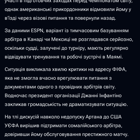
участі в підготовчих заходах перед чемпіонатом світу,
однак американські прикордонники відмовили йому у
в’їзді через візові питання та повернули назад.
За даними ESPN, варіант із тимчасовим базуванням
арбітра в Канаді чи Мексиці не розглядався серйозно,
оскільки судді, залучені до турніру, мають регулярно
відвідувати тренування та робочі зустрічі в Маямі.
Ситуація викликала хвилю критики на адресу ФІФА,
яка не змогла вчасно врегулювати питання з
документами одного з провідних арбітрів світу.
Водночас президент організації Джанні Інфантіно
закликав громадськість не драматизувати ситуацію.
На тлі дискусій навколо недопуску Артана до США
УЄФА вирішив підтримати сомалійського арбітра,
довіривши йому обслуговування престижного матчу.