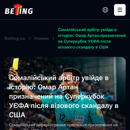
Сомалійський арбітр увійде в
історію: Омар Артан призначений
Betting.ua
Новини
на Суперкубок УЄФА після
візового скандалу в США
Сомалійський арбітр увійде в
історію: Омар Артан
призначений на Суперкубок
УЄФА після візового скандалу в
США
Сомалійський рефері отримав престижне призначення на