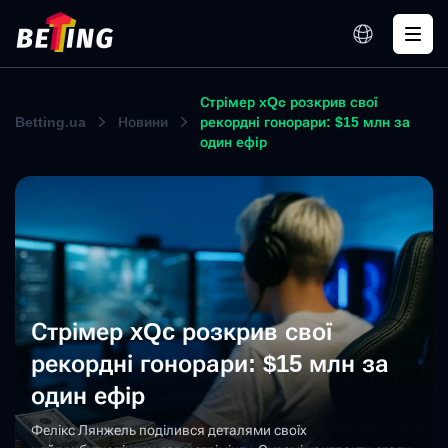
Стрімер xQc розкрив свої
Betting.ua
Новини
рекордні гонорари: $15 млн за
один ефір
Стрімер xQc розкрив свої
рекордні гонорари: $15 млн за
один ефір
Фелікс Лянжель поділився деталями своїх