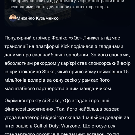
найприбутковіших угод у стрімінгу. Окремі контракти стали
рекордними навіть для топових контент-креаторів.
Михайло Кузьменко
Популярний стрімер Фелікс «xQc» Лянжель під час
трансляції на платформі Kick поділився з глядачами
даними про свої найбільші заробітки. За його словами,
абсолютним рекордом у кар’єрі став спонсорський ефір
із криптоказино Stake, який приніс йому неймовірні 15
мільйонів доларів за одну сесію у рамках його
масштабного партнерства з цим майданчиком.
Окрім контракту зі Stake, xQc згадав і про інші
фінансові досягнення. Так, його найбільша разова
угода в категорії відеоігор склала 1 мільйон доларів за
інтеграцію в Call of Duty: Warzone. Що стосується
стандартного доходу від рекламних вставок, то тут