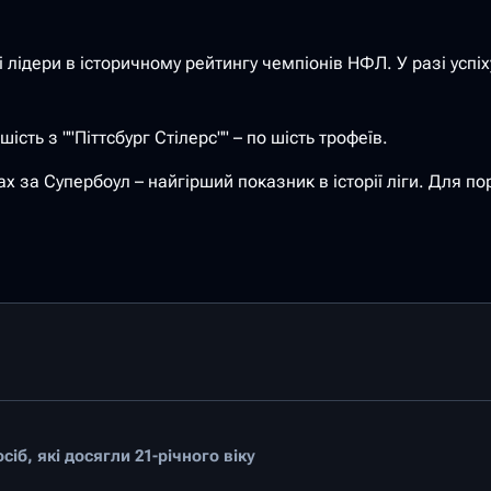
лідери в історичному рейтингу чемпіонів НФЛ. У разі успіху 
ть з ""Піттсбург Стілерс"" – по шість трофеїв.
х за Супербоул – найгірший показник в історії ліги. Для по
іб, які досягли 21-річного віку