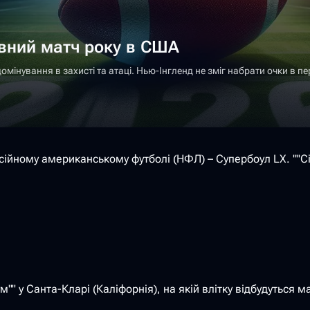
овний матч року в США
нування в захисті та атаці. Нью-Інгленд не зміг набрати очки в пе
сійному американському футболі (НФЛ) – Супербоул LX. ""Сі
" у Санта-Кларі (Каліфорнія), на якій влітку відбудуться м