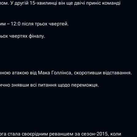
ом. У другій 15-хвилинці він ще двічі приніс команді
им – 12:0 після трьох чвертей.
ьох чвертях фіналу.
тивною атакою від Мака Голлінса, скоротивши відставання.
ктично знявши всі питання щодо переможця.
емога стала своєрідним реваншем за сезон-2015, коли