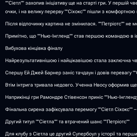
""Сіетл"" захопив ініціативу ще на старті гри. У першій 
очки, і на велику перерву ""Сіхокс"" пішли з комфортною
Після відпочинку картина не змінилася. ""Петріотс"" не м
Примітно, що ""Нью-Інгленд"" став першою командою в іс
Вибухова кінцівка фіналу
Найрезультативнішою і найцікавішою стала заключна чв
Спершу Ей Джей Барнер заніс тачдаун і довів перевагу ""
Втім інтрига тривала недовго. Ученна Нвосу оформив ще
Наприкінці гри Рамондре Стівенсон приніс ""Нью-Інгленд
Фінальна сирена зафіксувала перемогу ""Сіетл Сіхокс"" –
Другий титул ""Сіетла"" та втрачений шанс ""Петріотс""
Для клубу з Сіетла це другий Супербоул у історії та пер