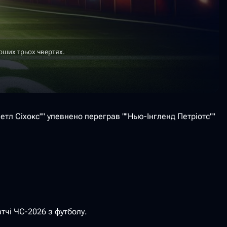
рших трьох чвертях.
етл Сіхокс"" упевнено переграв ""Нью-Інгленд Петріотс""
атчі ЧС-2026 з футболу.