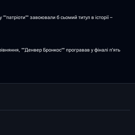
""патріоти"" завоювали б сьомий титул в історії –
рівняння, ""Денвер Бронкос"" програвав у фіналі п'ять