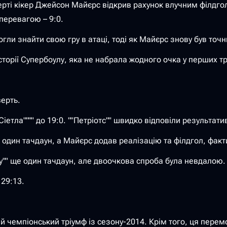
чверті кікер Джейсон Майєрс відкрив рахунок влучним філдгол
 перевагою – 9:0.
огли знайти свою гру в атаці, тоді як Майєрс знову був точн
торії Супербоулу, яка не набрала жодного очка у перших тр
ерть.
Сіетла"""" до 19:0. ""Петріотс"" швидко відповіли результа
 один тачдаун, а Майєрс додав реалізацію та філдгол, фа
у"" ще один тачдаун, але двоочкова спроба була невдалою.
 29:13.
ший чемпіонський тріумф із сезону-2014. Крім того, ця пер