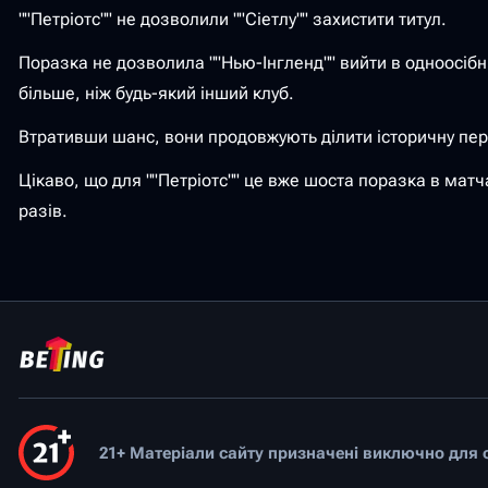
""Петріотс"" не дозволили ""Сіетлу"" захистити титул.
Поразка не дозволила ""Нью-Інгленд"" вийти в одноосібні 
більше, ніж будь-який інший клуб.
Втративши шанс, вони продовжують ділити історичну першіс
Цікаво, що для ""Петріотс"" це вже шоста поразка в матча
разів.
21+ Матеріали сайту призначені виключно для ос