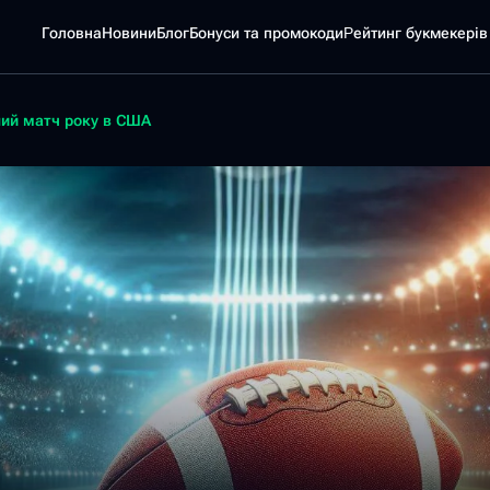
Головна
Новини
Блог
Бонуси та промокоди
Pейтинг букмекерів
ний матч року в США