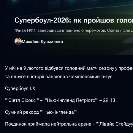
Супербоул-2026: як пройшов гол
Фінал НФЛ завершився впевненою перемогою Сіетла після домі
Михайло Кузьменко
У ніч на 9 лютого відбувся головний матч сезону у профе
та вдруге в історії завоював чемпіонський титул.
Супербоул LX
""Сіетл Сіхокс"" – ""Нью-Інгленд Петріотс"" – 29:13
Сумний рекорд ""Нью-Інгленда""
Поєдинок приймала нейтральна арена – ""Лівайс Стейдуум"