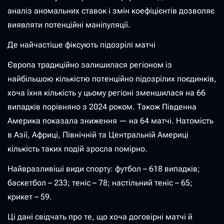
аналіз аномальних ставок і змін коефіцієнтів дозволяє
виявляти потенційні маніпуляції.
Де найчастіше фіксують підозрілі матчі
Європа традиційно залишилася регіоном із
найбільшою кількістю потенційно підозрілих поєдинків,
хоча їхня кількість у цьому регіоні зменшилася на 66
випадків порівняно з 2024 роком. Також Південна
Америка показала зниження — на 64 матчі. Натомість
в Азії, Африці, Північній та Центральній Америці
кількість таких подій зросла помірно.
Найвразливіші види спорту: футбол – 618 випадків;
баскетбол – 233; теніс – 78; настільний теніс – 65;
крикет – 59.
Ці дані свідчать про те, що хоча договірні матчі й