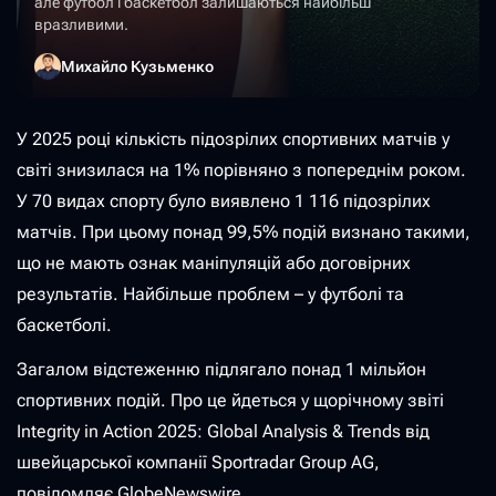
але футбол і баскетбол залишаються найбільш
вразливими.
Михайло Кузьменко
У 2025 році кількість підозрілих спортивних матчів у
світі знизилася на 1% порівняно з попереднім роком.
У 70 видах спорту було виявлено 1 116 підозрілих
матчів. При цьому понад 99,5% подій визнано такими,
що не мають ознак маніпуляцій або договірних
результатів. Найбільше проблем – у футболі та
баскетболі.
Загалом відстеженню підлягало понад 1 мільйон
спортивних подій. Про це йдеться у щорічному звіті
Integrity in Action 2025: Global Analysis & Trends від
швейцарської компанії Sportradar Group AG,
повідомляє GlobeNewswire.