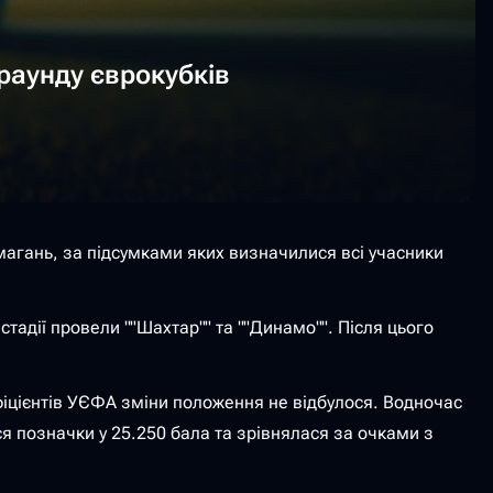
раунду єврокубків
 змагань, за підсумками яких визначилися всі учасники
стадії провели ""Шахтар"" та ""Динамо"". Після цього
ефіцієнтів УЄФА зміни положення не відбулося. Водночас
ся позначки у 25.250 бала та зрівнялася за очками з