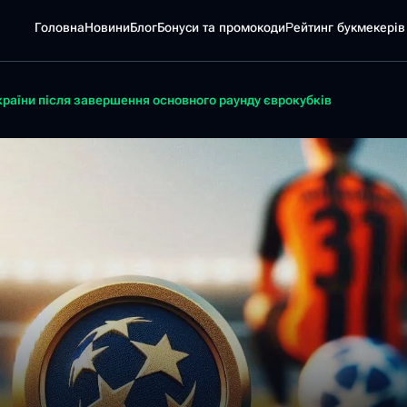
Головна
Новини
Блог
Бонуси та промокоди
Pейтинг букмекерів
країни після завершення основного раунду єврокубків