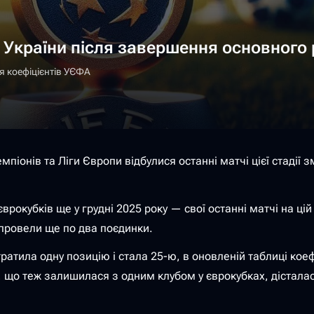
 України після завершення основного 
я коефіцієнтів УЄФА
мпіонів та Ліги Європи відбулися останні матчі цієї стадії
рокубків ще у грудні 2025 року — свої останні матчі на цій 
 провели ще по два поєдинки.
тратила одну позицію і стала 25-ю, в оновленій таблиці ко
я, що теж залишилася з одним клубом у єврокубках, дістала