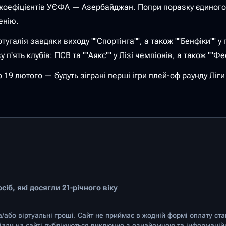
коефіцієнтів УЄФА — Азербайджан. Попри поразку єдиного п
енію.
ртугалія завдяки виходу ""Спортінга"", а також ""Бенфіки"" у
ять клубів: ПСВ та ""Аякс"" у Лізі чемпіонів, а також ""Феєно
о 19 лютого — будуть зіграні перші ігри плей-оф раунду Ліги
іб, які досягли 21-річного віку
а/або віртуальні гроші. Сайт не приймає в жодній формі оплату ст
ріали на сайті публікуються виключно з ознайомчою та інформаці