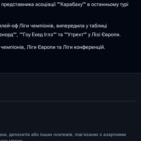
редставника асоціації ""Карабаху"" в останньому турі
 плей-оф Ліги чемпіонів, випередила у таблиці
рд"", ""Гоу Ехед Іглз"" та ""Утрехт"" у Лізі Європи.
 чемпіонів, Ліги Європи та Ліги конференцій.
авок, депозитів або інших платежів, пов’язаних з азартними
йною метою.