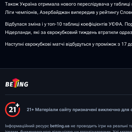
Також Україна отримала нового переслідувача у таблиці 
Ліги чемпіонів, Азербайджан випередив у рейтингу Слов
Відбулася зміна і у топ-10 таблиці коефіцієнтів УЄФА. По
Нідерланди, які за єврокубковий тиждень втратили одразу п'
Наступні єврокубкові матчі відбудуться у проміжок з 17 д
21+ Матеріали сайту призначені виключно для ос
Інформаційний ресурс
betting.ua
не проводить ігри на реальні т
іграми, букмекерською діяльністю чи тоталізаторами. Усі мате