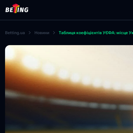
Betting.ua
Новини
Таблиця коефіцієнтів УЄФА: місце У