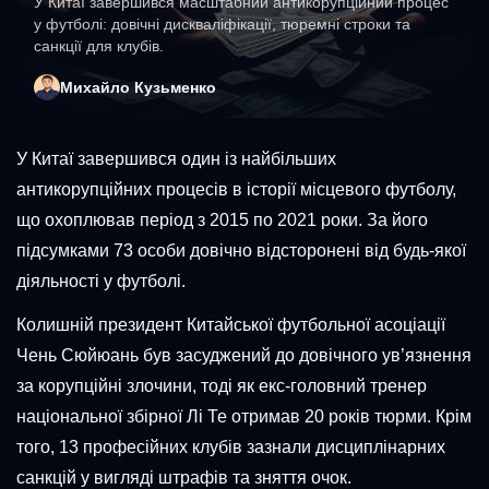
У Китаї завершився масштабний антикорупційний процес
у футболі: довічні дискваліфікації, тюремні строки та
санкції для клубів.
Михайло Кузьменко
У Китаї завершився один із найбільших
антикорупційних процесів в історії місцевого футболу,
що охоплював період з 2015 по 2021 роки. За його
підсумками 73 особи довічно відсторонені від будь-якої
діяльності у футболі.
Колишній президент Китайської футбольної асоціації
Чень Сюйюань був засуджений до довічного ув’язнення
за корупційні злочини, тоді як екс-головний тренер
національної збірної Лі Те отримав 20 років тюрми. Крім
того, 13 професійних клубів зазнали дисциплінарних
санкцій у вигляді штрафів та зняття очок.