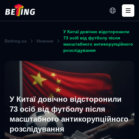
У Китаї довічно відсторонили
73 осіб від футболу після
Betting.ua
Новини
масштабного антикорупційного
розслідування
У Китаї довічно відсторонили
73 осіб від футболу після
масштабного антикорупційного
розслідування