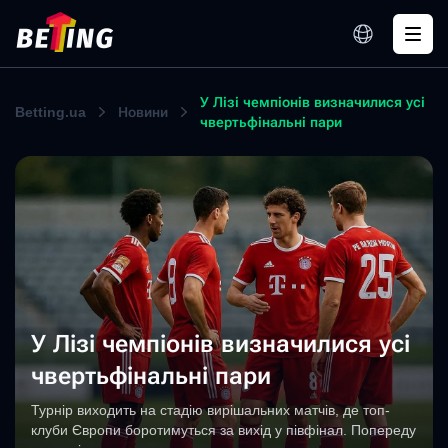
У Лізі чемпіонів визначилися усі
Betting.ua
Новини
чвертьфінальні пари
У Лізі чемпіонів визначилися усі
чвертьфінальні пари
Турнір виходить на стадію вирішальних матчів, де топ-
клуби Європи боротимуться за вихід у півфінал. Попереду