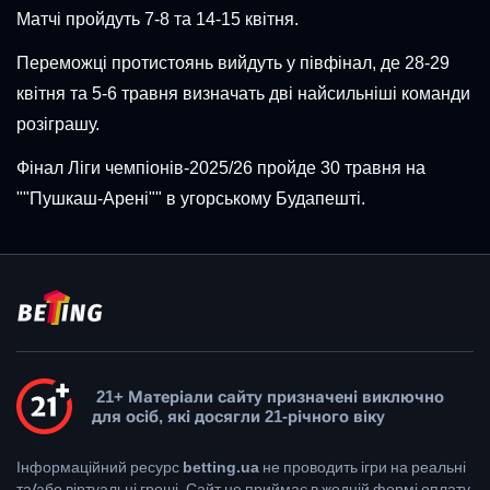
Матчі пройдуть 7-8 та 14-15 квітня.
Переможці протистоянь вийдуть у півфінал, де 28-29
квітня та 5-6 травня визначать дві найсильніші команди
розіграшу.
Фінал Ліги чемпіонів-2025/26 пройде 30 травня на
""Пушкаш-Арені"" в угорському Будапешті.
21+ Матеріали сайту призначені виключно
для осіб, які досягли 21-річного віку
Інформаційний ресурс
betting.ua
не проводить ігри на реальні
та/або віртуальні гроші. Сайт не приймає в жодній формі оплату