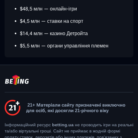
$48,5 млн — онлайн-ігри
$4,5 млн — ставки на спорт
$14,4 млн — казино Детройта
$5,5 млн — органи управління племен
21+ Матеріали сайту призначені виключно
для осіб, які досягли 21-річного віку
Інформаційний ресурс
betting.ua
не проводить ігри на реальні
та/або віртуальні гроші. Сайт не приймає в жодній формі
оплату ставок, депозитів або інших платежів, пов’язаних з