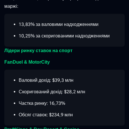
маржі:
13,83% за валовими надходженнями
10,25% за скоригованими надходженнями
Лідери ринку ставок на спорт
FanDuel & MotorCity
Валовий дохід: $39,3 млн
Скоригований дохід: $28,2 млн
Частка ринку: 16,73%
Обсяг ставок: $234,9 млн