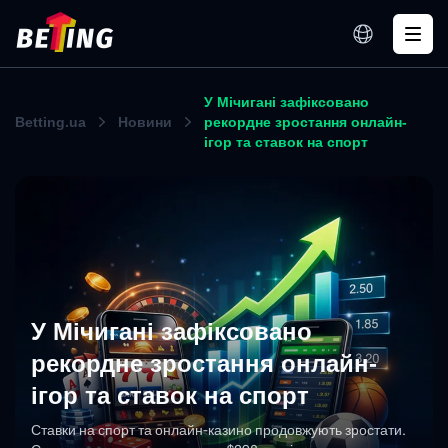
У Мічигані зафіксовано
Betting.ua
Новини
рекордне зростання онлайн-
ігор та ставок на спорт
У Мічигані зафіксовано
рекордне зростання онлайн-
ігор та ставок на спорт
Ставки на спорт та онлайн-казино продовжують зростати.