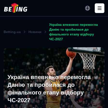
Україна впевнено перемогла
Данію та пробилася до
Betting.ua
Новини
фінального етапу відбору
ЧС-2027
Україна впевнено перемогла
Данію та пробилася до
фінального етапу відбору
ЧС-2027