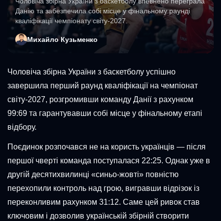
Чоловіча збірна України з баскетболу впевнено переграла
Данію та забезпечила собі місце у фінальному раунді
кваліфікації чемпіонату світу-2027.
Михайло Кузьменко
Чоловіча збірна України з баскетболу успішно
завершила перший раунд кваліфікації на чемпіонат
світу-2027, розгромивши команду Данії з рахунком
99:69 та гарантувавши собі місце у фінальному етапі
відбору.
Поєдинок розпочався не на користь українців — після
першої чверті команда поступалася 22:25. Однак уже в
другій десятихвилинці «синьо-жовті» повністю
перехопили контроль над грою, вигравши відрізок із
переконливим рахунком 31:12. Саме цей ривок став
ключовим і дозволив українській збірній створити