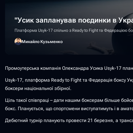
"Усик запланував поєдинки в Укра
Платформа Usyk-17 спільно з Ready to Fight та Федерацією бо
Михайло Кузьменко
Промоутерська компанія Олександра Усика Usyk-17 планує 
Usyk-17, платформа Ready to Fight та Федерація боксу Ук
боксери національної збірної.
Ціль такої співпраці – дати нашим боксерам більше бойо
бокс. Планується, що спортсмени виступатимуть і в аматор
Дебютний турнір планують провести 21 березня, а тран