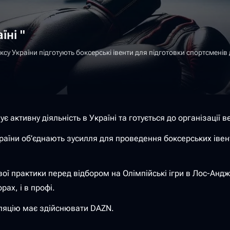
їні "
ксу України підготують боксерські івенти для підготовки спортсменів 
активну діяльність в Україні та готується до організації в
раїни об’єднають зусилля для проведення боксерських івент
вої практики перед відбором на Олімпійські ігри в Лос-Андж
ах, і в профі.
сляцію має здійснювати DAZN.