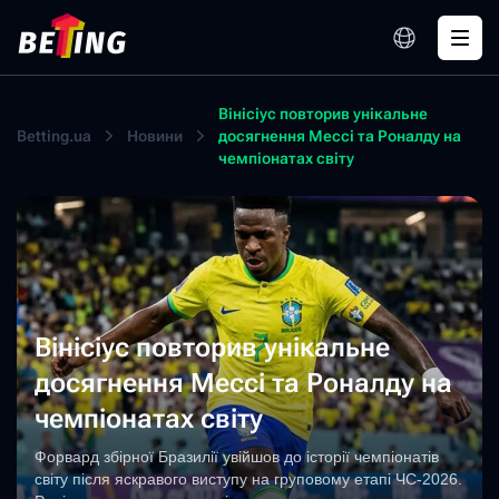
Вінісіус повторив унікальне
Betting.ua
Новини
досягнення Мессі та Роналду на
чемпіонатах світу
Вінісіус повторив унікальне
досягнення Мессі та Роналду на
чемпіонатах світу
Форвард збірної Бразилії увійшов до історії чемпіонатів
світу після яскравого виступу на груповому етапі ЧС-2026.