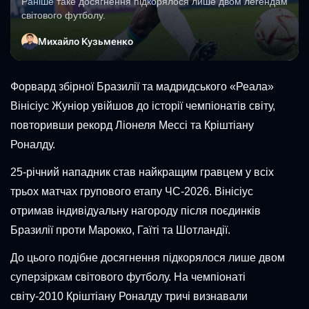
Раніше таке досягнення підкорялося лише двом легендам
світового футболу.
Михайло Кузьменко
Форвард збірної Бразилії та мадридського «Реала»
Вінісіус Жуніор увійшов до історії чемпіонатів світу,
повторивши рекорд Ліонеля Мессі та Кріштіану
Роналду.
25-річний нападник став найкращим гравцем у всіх
трьох матчах групового етапу ЧС-2026. Вінісіус
отримав індивідуальну нагороду після поєдинків
Бразилії проти Марокко, Гаїті та Шотландії.
До цього подібне досягнення підкорялося лише двом
суперзіркам світового футболу. На чемпіонаті
світу-2010 Кріштіану Роналду тричі визнавали