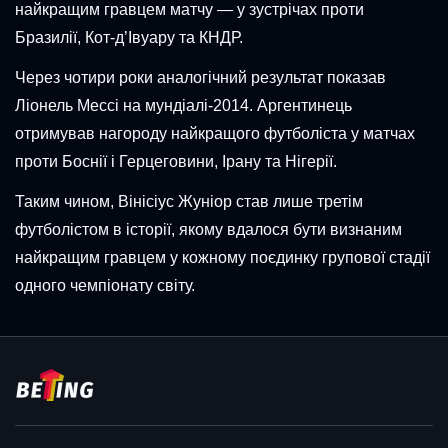
найкращим гравцем матчу — у зустрічах проти
Бразилії, Кот-д’Івуару та КНДР.
Через чотири роки аналогічний результат показав
Ліонель Мессі на мундіалі-2014. Аргентинець
отримував нагороду найкращого футболіста у матчах
проти Боснії і Герцеговини, Ірану та Нігерії.
Таким чином, Вінісіус Жуніор став лише третім
футболістом в історії, якому вдалося бути визнаним
найкращим гравцем у кожному поєдинку групової стадії
одного чемпіонату світу.