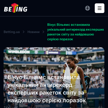
Вінус Вільямс встановила
унікальний антирекорд експерших
Betting.ua
Новини
ракеток світу за найдовшою
серією поразок
Вінус Вільямс встановила
унікальний антирекорд
експерших ракеток світу за
найдовшою серією поразок