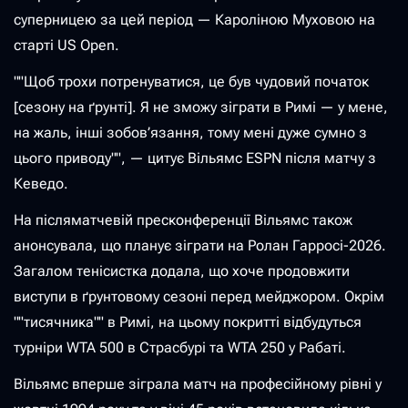
суперницею за цей період — Кароліною Муховою на
старті US Open.
""Щоб трохи потренуватися, це був чудовий початок
[сезону на ґрунті]. Я не зможу зіграти в Римі — у мене,
на жаль, інші зобов’язання, тому мені дуже сумно з
цього приводу"", — цитує Вільямс ESPN після матчу з
Кеведо.
На післяматчевій пресконференції Вільямс також
анонсувала, що планує зіграти на Ролан Гарросі-2026.
Загалом тенісистка додала, що хоче продовжити
виступи в ґрунтовому сезоні перед мейджором. Окрім
""тисячника"" в Римі, на цьому покритті відбудуться
турніри WTA 500 в Страсбурі та WTA 250 у Рабаті.
Вільямс вперше зіграла матч на професійному рівні у