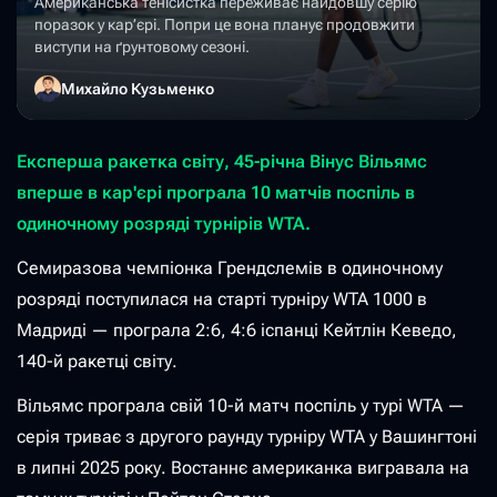
Американська тенісистка переживає найдовшу серію
поразок у кар’єрі. Попри це вона планує продовжити
виступи на ґрунтовому сезоні.
Михайло Кузьменко
Експерша ракетка світу, 45-річна Вінус Вільямс
вперше в кар'єрі програла 10 матчів поспіль в
одиночному розряді турнірів WTA.
Семиразова чемпіонка Грендслемів в одиночному
розряді поступилася на старті турніру WTA 1000 в
Мадриді — програла 2:6, 4:6 іспанці Кейтлін Кеведо,
140-й ракетці світу.
Вільямс програла свій 10-й матч поспіль у турі WTA —
серія триває з другого раунду турніру WTA у Вашингтоні
в липні 2025 року. Востаннє американка вигравала на