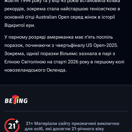
жовтні 1994 року та у віці 45 років встановила кілька
рекордів, зокрема стала найстаршою тенісисткою в
основній сітці Australian Open серед жінок в історії
Відкритої ери.
У парному розряді американка має п'ять поспіль
поразок, починаючи з чвертьфіналу US Open-2025.
Зокрема, однієї поразки Вільямс зазнала в парі з
Еліною Світоліною на старті 2026 року в першому колі
новозеландського Окленда.
21+ Матеріали сайту призначені виключно
для осіб, які досягли 21-річного віку