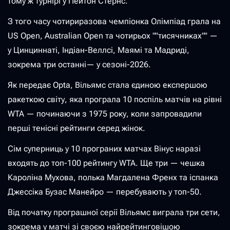
тому ж турнірі у Пейтон Стернс.
З того часу чотириразова чемпіонка Олімпіад грала на
US Open, Australian Open та чотирьох ""тисячниках"" —
у Цинциннаті, Індіан-Веллсі, Маямі та Мадриді,
зокрема три останні— у сезоні-2026.
Як передає Opta, Вільямс стала єдиною експершою
ракеткою світу, яка програла 10 поспіль матчів на рівні
WTA — починаючи з 1975 року, коли запровадили
перші тенісні рейтинги серед жінок.
Сім суперниць у 10 програних матчах Вінус наразі
входять до топ-100 рейтингу WTA. Ще три — чешка
Кароліна Мухова, полька Магдалена Френх та іспанка
Джессіка Бузас Манейро — перебувають у топ-50.
Від початку програшної серії Вільямс виграла три сети,
зокрема у матчі зі своєю найрейтинговішою