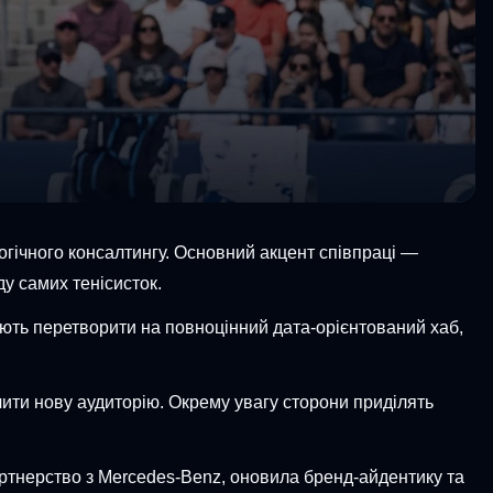
огічного консалтингу. Основний акцент співпраці —
у самих тенісисток.
ють перетворити на повноцінний дата-орієнтований хаб,
чити нову аудиторію. Окрему увагу сторони приділять
артнерство з Mercedes-Benz, оновила бренд-айдентику та