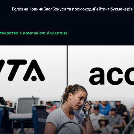
Головна
Новини
Блог
Бонуси та промокоди
Pейтинг букмекерів
ртнерство з компанією Accenture