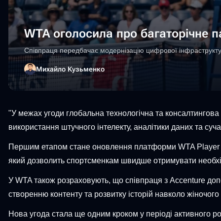
WTA оголосила про багаторічне п
Співпраця передбачає модернізацію цифрової інфраструктур
Михайло Кузьменко
"У межах угоди глобальна технологічна та консалтингова 
використання штучного інтелекту, аналітики даних та суч
Першим етапом стане оновлення платформи WTA Player Zo
який дозволить спортсменкам швидше отримувати необхід
У WTA також розраховують, що співпраця з Accenture доп
створенню контенту та розвитку історій навколо жіночого 
Нова угода стала ще одним кроком у періоді активного р