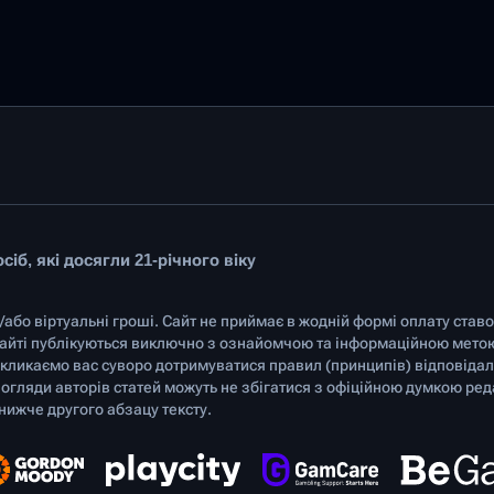
іб, які досягли 21-річного віку
а/або віртуальні гроші. Сайт не приймає в жодній формі оплату став
 сайті публікуються виключно з ознайомчою та інформаційною мето
кликаємо вас суворо дотримуватися правил (принципів) відповідаль
Погляди авторів статей можуть не збігатися з офіційною думкою ред
нижче другого абзацу тексту.