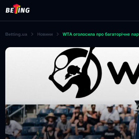
Betting.ua
Новини
WTA оголосила про багаторічне па