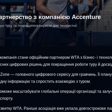
артнерство з компанією Accenture
и туру та покращення сервісів для тенісисток.
компанія стане офіційним партнером WTA з бізнес- і технол
асних цифрових рішень для покращення роботи туру й досвід
ne — головного цифрового сервісу для гравчинь. Її плану
ну інформацію та спростить взаємодію з туром.
оможе масштабувати глобальні операції організації та залу
спорту.
озвитку WTA. Раніше асоціація вже уклала довгострокове п