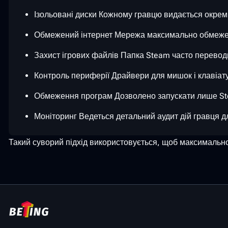
Ізольовані диски Кожному гравцю видається окрем
Обмежений інтернет Мережа максимально обмежена
Захист ігрових файлів Папка Steam часто переводи
Контроль периферії Драйвери для мишок і клавіату
Обмеження програм Дозволено запускати лише Stea
Моніторинг Ведеться детальний аудит дій гравця 
Такий суворий підхід використовується, щоб максимально з