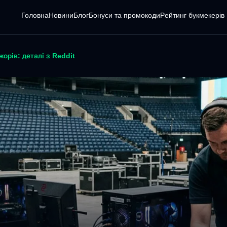
Головна
Новини
Блог
Бонуси та промокоди
Pейтинг букмекерів
орів: деталі з Reddit