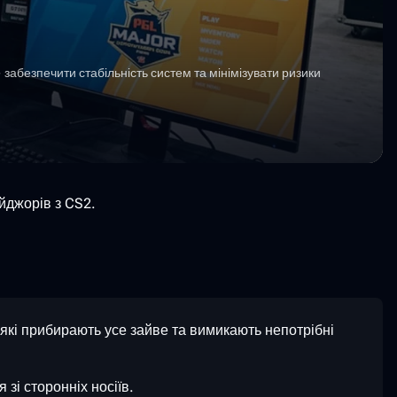
забезпечити стабільність систем та мінімізувати ризики
ейджорів з CS2.
які прибирають усе зайве та вимикають непотрібні
зі сторонніх носіїв.