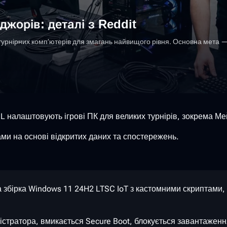
жорів: деталі з Reddit
 турнірних комп’ютерів для змагань найвищого рівня. Основна мета — 
ESL налаштовують ігрові ПК для великих турнірів, зокрема М
ми на основі відкритих даних та спостережень.
збірка Windows 11 24H2 LTSC IoT з кастомними скриптами, 
стратора, вмикається Secure Boot, блокується завантаження 