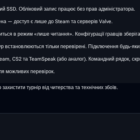
ий SSD. Обліковий запис працює без прав адміністратора.
 — доступ є лише до Steam та серверів Valve.
ться в режим «лише читання». Конфігурації гравців зберіг
р встановлюються тільки перевірені. Підключення будь-яки
m, CS2 та TeamSpeak (або аналог). Командний рядок, скри
для можливих перевірок.
ахистити турнір від читерства та технічних збоїв.