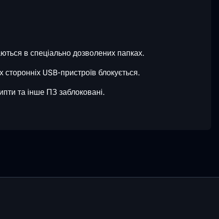
аються в спеціально дозволених папках.
х сторонніх USB-пристроїв блокується.
пти та інше ПЗ заблоковані.