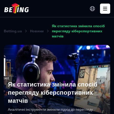
Як статистика змінила спосіб
Betting.ua
Новини
перегляду кіберспортивних
матчів
Як статистика змінила спосіб
перегляду кіберспортивних
матчів
Аналітичні інструменти змінили підхід до перегляду