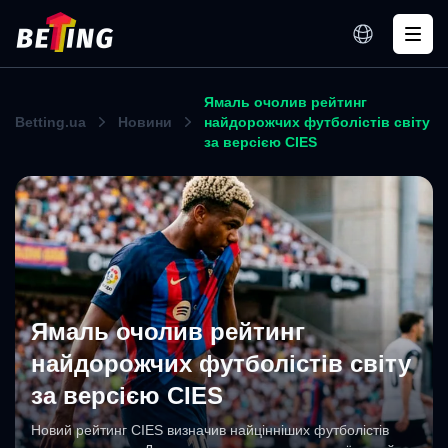
Ямаль очолив рейтинг
Betting.ua
Новини
найдорожчих футболістів світу
за версією CIES
Ямаль очолив рейтинг
найдорожчих футболістів світу
за версією CIES
Новий рейтинг CIES визначив найцінніших футболістів