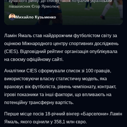
сучасного ринку. До списку також потрапив український
півзахисник Єгор Ярмолюк.
Михайло Кузьменко
Ламін Ямаль став найдорожчим футболістом світу за
оцінкою Міжнародного центру спортивних досліджень
(CIES). Відповідний рейтинг організація опублікувала
на своєму офіційному сайті.
Аналітики CIES сформували список зі 100 гравців,
використовуючи власну статистичну модель, яка
враховує вік футболіста, рівень чемпіонату, контракт,
ігрові показники та інші фактори, що впливають на
потенційну трансферну вартість.
Перше місце посів 18-річний вінгер «Барселони» Ламін
Ямаль, якого оцінили у 358,1 млн євро.