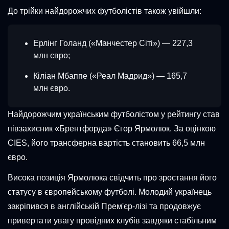
До трійки найдорожчих футболістів також увійшли:
Ерлінг Голанд («Манчестер Сіті») — 227,3
млн євро;
Кіліан Мбаппе («Реал Мадрид») — 165,7
млн євро.
Найдорожчим українським футболістом у рейтингу став
півзахисник «Брентфорда» Єгор Ярмолюк. За оцінкою
CIES, його трансферна вартість становить 66,5 млн
євро.
Висока позиція Ярмолюка свідчить про зростання його
статусу в європейському футболі. Молодий українець
закріпився в англійській Прем'єр-лізі та продовжує
привертати увагу провідних клубів завдяки стабільним