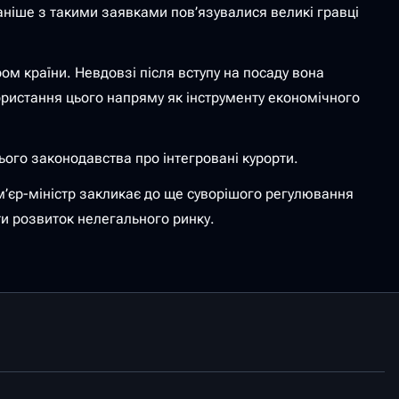
ніше з такими заявками пов’язувалися великі гравці
ом країни. Невдовзі після вступу на посаду вона
користання цього напряму як інструменту економічного
ього законодавства про інтегровані курорти.
м’єр-міністр закликає до ще суворішого регулювання
и розвиток нелегального ринку.