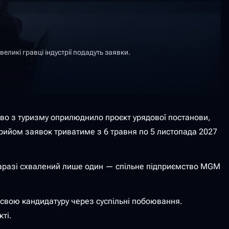
ликі гравці індустрії подадуть заявки.
тво з туризму оприлюднило проєкт урядової постанови,
 Прийом заявок триватиме з 6 травня по 5 листопада 2027
. Наразі схвалений лише один — спільне підприємство MGM
а свою кандидатуру через суспільні побоювання.
ті.