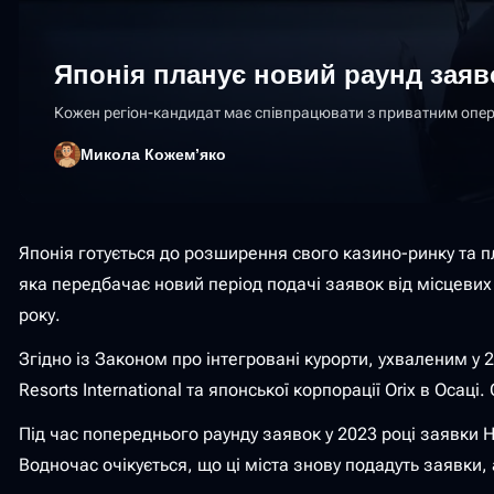
Японія планує новий раунд заяво
Кожен регіон-кандидат має співпрацювати з приватним операт
Микола Кожемʼяко
Японія готується до розширення свого казино-ринку та п
яка передбачає новий період подачі заявок від місцевих
року.
Згідно із Законом про інтегровані курорти, ухваленим у
Resorts International та японської корпорації Orix в Осаці.
Під час попереднього раунду заявок у 2023 році заявки 
Водночас очікується, що ці міста знову подадуть заявки,