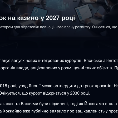
к на казино у 2027 році
ором для підготовки повноцінного плану розвитку. Очікується, що ве
ланує запуск нових інтегрованих курортів. Японське агентс
 органів влади, зацікавлених у розміщенні таких об’єктів.
 2018 році, уряд Японії може затвердити до трьох проєктів
 Очікується, що курорт відкриється у 2030 році.
Нагасакі та Вакаями були відхилені, тоді як Йокогама знял
 а Хоккайдо вже публічно заявило про зацікавленість у проєк