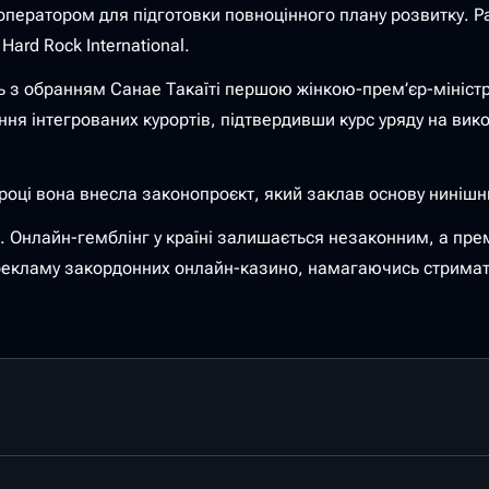
ператором для підготовки повноцінного плану розвитку. Ра
Hard Rock International.
ть з обранням Санае Такаїті першою жінкою-прем’єр-міністр
ання інтегрованих курортів, підтвердивши курс уряду на ви
 році вона внесла законопроєкт, який заклав основу нинішн
. Онлайн-гемблінг у країні залишається незаконним, а пре
 рекламу закордонних онлайн-казино, намагаючись стримат