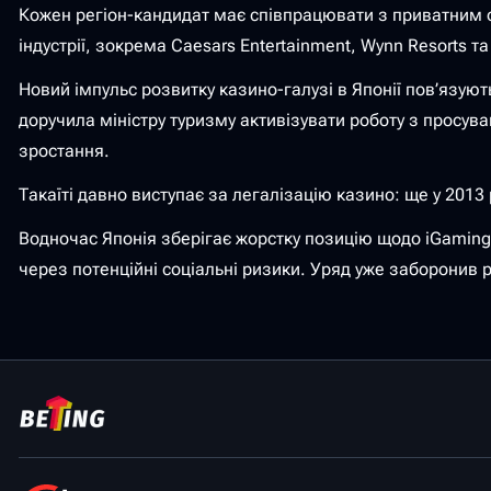
Кожен регіон-кандидат має співпрацювати з приватним о
індустрії, зокрема Caesars Entertainment, Wynn Resorts та 
Новий імпульс розвитку казино-галузі в Японії пов’язую
доручила міністру туризму активізувати роботу з просув
зростання.
Такаїті давно виступає за легалізацію казино: ще у 2013
Водночас Японія зберігає жорстку позицію щодо iGaming
через потенційні соціальні ризики. Уряд уже заборонив