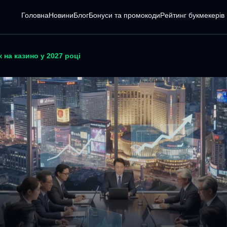
Головна
Новини
Блог
Бонуси та промокоди
Pейтинг букмекерів
 на казино у 2027 році