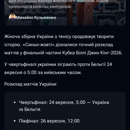
другого раунду відбору жіночої Ліги чемпіонів. Відомі
суперниці та розклад мінітурнірів.
Михайло Кузьменко
Жіноча збірна України з тенісу продовжує творити
історію. «Синьо-жовті» дізналися точний розклад
матчів у фінальній частині Кубка Біллі Джин Кінг-2026.
У чвертьфіналі українки зіграють проти Бельгії 24
вересня о 5:00 за київським часом.
Розклад матчів України:
Чвертьфінал: 24 вересня, 5:00 — Україна
vs Бельгія
Півфінал: 26 вересня, 12:00