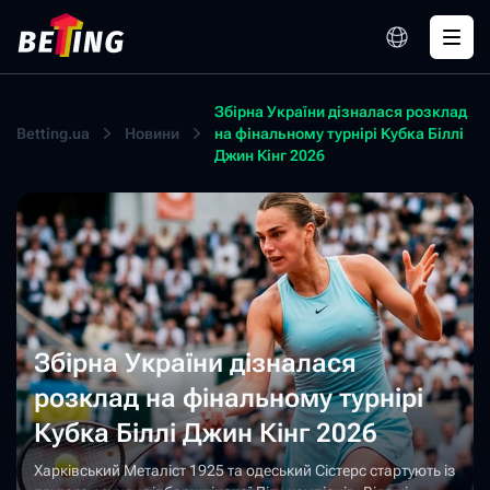
Збірна України дізналася розклад
Betting.ua
Новини
на фінальному турнірі Кубка Біллі
Джин Кінг 2026
Збірна України дізналася
розклад на фінальному турнірі
Кубка Біллі Джин Кінг 2026
Харківський Металіст 1925 та одеський Сістерс стартують із