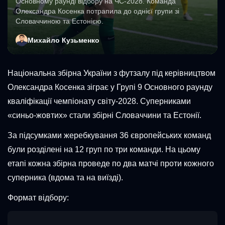
Основному раунді відбору на ЧС-2028. Команда
Олександра Косенка потрапила до однієї групи зі
Словаччиною та Естонією.
Михайло Кузьменко
Національна збірна України з футзалу під керівництвом
Олександра Косенка зіграє у Групі 9 Основного раунду
кваліфікації чемпіонату світу-2028. Суперниками
«синьо-жовтих» стали збірні Словаччини та Естонії.
За підсумками жеребкування 36 європейських команд
були розділені на 12 груп по три команди. На цьому
етапі кожна збірна проведе по два матчі проти кожного
суперника (вдома та на виїзді).
Формат відбору: