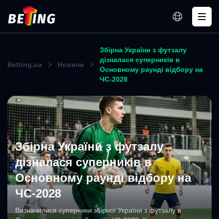
Збірна України з футзалу
дізналася суперників в
Betting.ua
Новини
Основному раунді відбору на
ЧС-2028
Збірна України з футзалу
дізналася суперників в
Основному раунді відбору на
ЧС-2028
Визначилися суперники збірної України з футзалу в