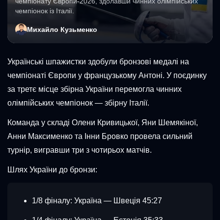
чемпіонату Європи-2026, здолавши чинних олімпійських
чемпіонок із Італії.
Михайло Кузьменко
Українські шпажистки здобули бронзові медалі на
чемпіонаті Європи у французькому Антоні. У поєдинку
за третє місце збірна України перемогла чинних
олімпійських чемпіонок — збірну Італії.
Команда у складі Олени Кривицької, Яни Шемякіної,
Анни Максименко та Інни Бровко провела сильний
турнір, вигравши три з чотирьох матчів.
Шлях України до бронзи:
1/8 фіналу: Україна — Швеція 45:27