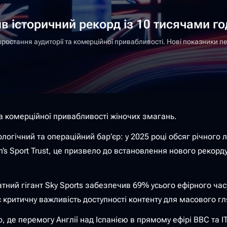
ив історичний рекорд із 10 тисячами 
 зростання аудиторії та комерційної привабливості. Нові показники пе
та комерційної привабливості жіночих змагань.
ологічний та операційний бар’єр: у 2025 році обсяг річног
men’s Sport Trust, це призвело до встановлення нового реко
атний гігант Sky Sports забезпечив 69% усього ефірного час
 критичну важливість доступності контенту для масового гл
 де перемогу Англії над Іспанією в прямому ефірі BBC та I