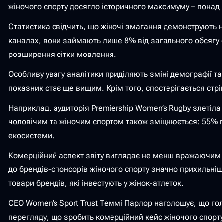
жіночого спорту досягло історичного максимуму – понад 
Статистика свідчить, що жіночі змагання демонструють н
каналах, вони займають лише 8% від загального обсягу с
розширення сітки мовлення.
Особливу увагу аналітики приділяють зміні демографії та
показник стає ще вищим. Крім того, спостерігається стрім
Наприклад, аудиторія Premiership Women’s Rugby злетіла 
чоловічим та жіночим спортом також зміцнюється: 55% г
екосистеми.
Комерційний аспект звіту виглядає не менш вражаючим д
до брендів-спонсорів жіночого спорту значно прихильніш
товари брендів, які інвестують у жінок-атлеток.
СЕО Women’s Sport Trust Теммі Парлор наголошує, що го
перегляду, що зробить комерційний кейс жіночого спорт