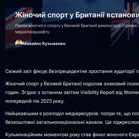
Жіночий спорт у Британії встанов
Ринок жіночого спорту у Великій Британії демонструє стрімке
медіаландшафту.
Михайло Кузьменко
Свіжий звіт фіксує безпрецедентне зростання аудиторії 
Жіночий спорт у Великій Британії подолав знаковий псих
годин. Згідно з останнім звітом Visibility Report від Wo
попередній пік 2023 року.
Найцікавішим є розподіл медіаресурсів: попри те, що пл
безкоштовні загальнонаціональні канали. Це підкреслює
Кульмінаційним моментом року став фінал жіночого Євро,