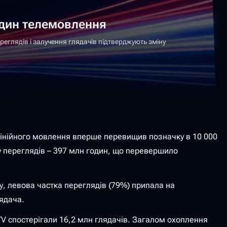
годин телемовлення
реглядів і залучення глядачів підтверджують зміну
о лінійного мовлення вперше перевищив позначку в 10 000
рду переглядів – 397 млн годин, що перевершило
у, левова частка переглядів (79%) припала на
ядача.
TV спостерігали 16,2 млн глядачів. Загалом охоплення