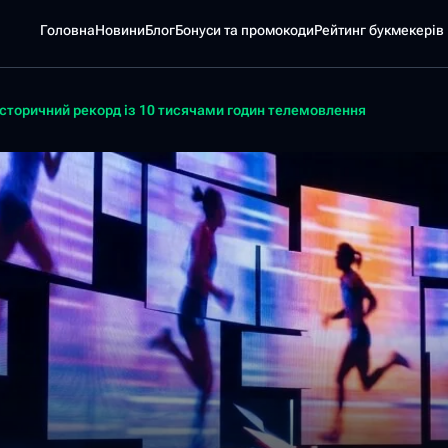
Головна
Новини
Блог
Бонуси та промокоди
Pейтинг букмекерів
 історичний рекорд із 10 тисячами годин телемовлення