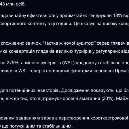
48 млн осіб.
адзвичайну ефективність у прайм-тайм: генеруючи 13% від 
портивного контенту в ці години. Це вказує на високу конц
 споживчих звичок. Частка жіночої аудиторії серед глядачів
ка конвертація глядачів великих турнірів у регулярних відв
на 275%, а жіноча суперліга (WSL) продовжує стабільне зрос
лядачів WSL тепер є активними фанатами чоловічої Прем’єр
ля потенційних інвесторів. Дослідження показують, що бл
е, ніж до тих, хто підтримує чоловічі змагання (20%). Май
ловним завданням зараз є перетворення короткострокової у
у ще потужнішим та стабільнішим.