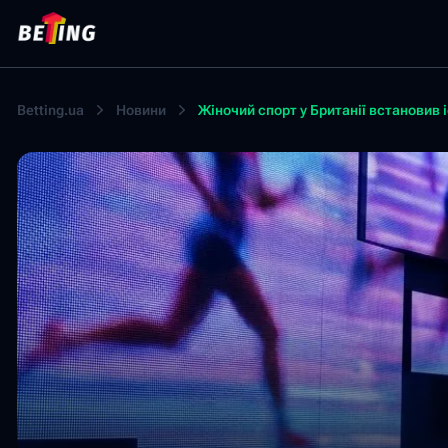
Betting.ua
Новини
Жіночий спорт у Британії встановив