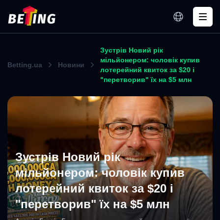
Зустрів Новий рік
мільйонером: чоловік купив
Betting.ua
Новини
лотерейний квиток за $20 і
"перетворив" їх на $5 млн
Зустрів Новий рік
мільйонером: чоловік купив
лотерейний квиток за $20 і
"перетворив" їх на $5 млн