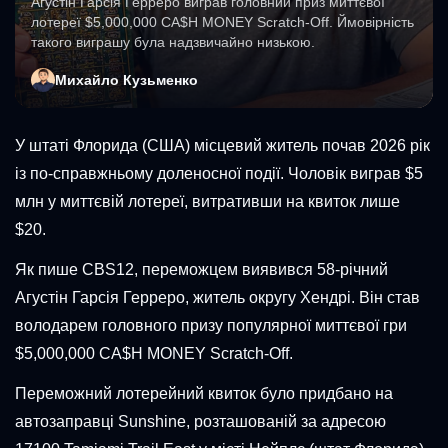
Агустін Гарсія Герреро виграв головний приз миттєвої
лотереї $5,000,000 CA$H MONEY Scratch-Off. Ймовірність
такого виграшу була надзвичайно низькою.
Михайло Кузьменко
У штаті Флорида (США) місцевий житель почав 2026 рік
із по-справжньому доленосної події. Чоловік виграв $5
млн у миттєвій лотереї, витративши на квиток лише
$20.
Як пише CBS12, переможцем виявився 58-річний
Агустін Гарсія Герреро, житель округу Хендрі. Він став
володарем головного призу популярної миттєвої гри
$5,000,000 CA$H MONEY Scratch-Off.
Переможний лотерейний квиток було придбано на
автозаправці Sunshine, розташованій за адресою