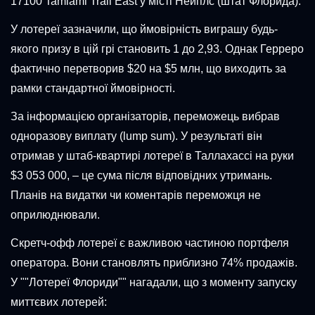
17100 Tamiami Trail East у місті Нейплс (штат Флорида).
У лотереї зазначили, що ймовірність виграшу будь-
якого призу в цій грі становить 1 до 2,93. Однак Герреро
фактично перетворив $20 на $5 млн, що виходить за
рамки стандартної ймовірності.
За інформацією організаторів, переможець вибрав
одноразову виплату (lump sum). У результаті він
отримав у штаб-квартирі лотереї в Таллахассі на руки
$3 053 000, – це сума після відповідних утримань.
Планів на видатки чи коментарів переможця не
оприлюднювали.
Скретч-офф лотереї є важливою частиною портфеля
оператора. Вони становлять приблизно 74% продажів.
У ""Лотереї Флориди"" нагадали, що з моменту запуску
миттєвих лотерей: