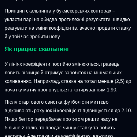
Принцип скальпинга у букмекерських конторах –
укласти парі на обидва протилежні результати, швидко
реагувати на зміни коефіцієнтів, вчасно продати ставку
й у той час зробити нову.
Як працює скальпинг
У лініях коефіцієнти постійно змінюються, гравець
ловить різницю й отримує заробіток на мінімальних
коливаннях. Наприклад, ставка на тотал менше (2,5) до
початку матчу пропонується з котируванням 1.90.
Після стартового свистка футболісти миттєво
відкривають рахунок й коефіцієнт підвищується до 2.10.
Якщо беттор передбачає протягом решти часу не
більше 2 голів, то продає чинну ставку та робить
наступну. Але граючи на коефіцієнтах, важливо