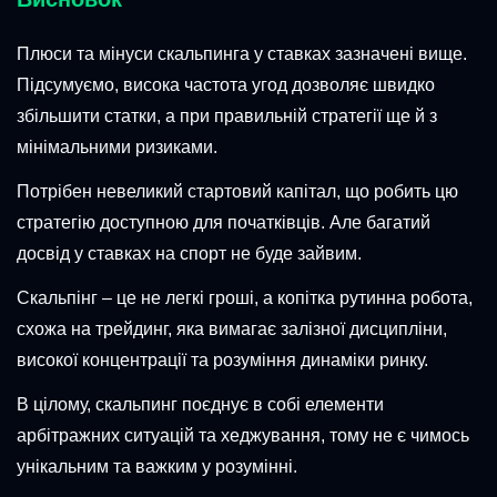
Плюси та мінуси скальпинга у ставках зазначені вище.
Підсумуємо, висока частота угод дозволяє швидко
збільшити статки, а при правильній стратегії ще й з
мінімальними ризиками.
Потрібен невеликий стартовий капітал, що робить цю
стратегію доступною для початківців. Але багатий
досвід у ставках на спорт не буде зайвим.
Скальпінг – це не легкі гроші, а копітка рутинна робота,
схожа на трейдинг, яка вимагає залізної дисципліни,
високої концентрації та розуміння динаміки ринку.
В цілому, скальпинг поєднує в собі елементи
арбітражних ситуацій та хеджування, тому не є чимось
унікальним та важким у розумінні.