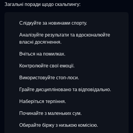
Загальні поради щодо скальпингу:
Слідкуйте за новинами спорту.
Аналізуйте результати та вдосконалюйте
власні досягнення.
Вчіться на помилках.
Контролюйте свої емоції.
Використовуйте стоп-лоси.
Грайте дисципліновано та відповідально.
Наберіться терпіння.
Починайте з маленьких сум.
Обирайте біржу з низькою комісією.