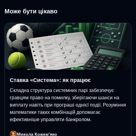
Може бути цікаво
Ставка «Система»: як працює
Складна структура системних парі забезпечує
гравцям право на помилку, зберігаючи шанси на
виплату навіть при програші однієї події. Розуміння
математики таких комбінацій допомагає
ефективніше управляти банкролом.
Микола Кожемʼяко