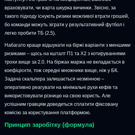
враховувати, чи варта шкурка вичинки. Звісно, за
такого підходу існують ризики можливої втрати грошей,
бо команди можуть зіграти у результативний футбол і
легко пробити ТБ (2,5).
Набагато краще відшукати на біржі варіанти з меншими
ризиками – щось на кшталт П1 та Х2 з котируваннями
трохи вище за 2.0. На біржах маржа не вкладається в
коефіцієнти, тож середні множники вище, ніж у БК.
Задача скальпера залишається незмінною –
оперативно реагувати на мінімальні рухи кефів та
використовувати різницю на свою користь. Але
успішним гравцям доведеться сплатити фіксовану
комісію за користування платформою.
Принцип заробітку (формула)