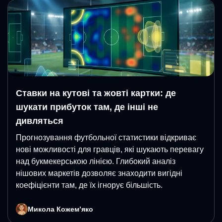
Ставки на кутові та жовті картки: де
шукати прибуток там, де інші не
дивляться
Прогнозування футбольної статистики відкриває
нові можливості для гравців, які шукають перевагу
над букмекерською лінією. Глибокий аналіз
нішових маркетів дозволяє знаходити вигідні
коефіцієнти там, де їх ігнорує більшість.
Микола Кожемʼяко