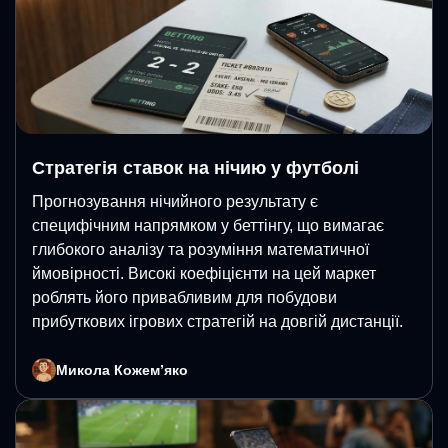
Стратегія ставок на нічию у футболі
Прогнозування нічийного результату є
специфічним напрямком у беттінгу, що вимагає
глибокого аналізу та розуміння математичної
ймовірності. Високі коефіцієнти на цей маркет
роблять його привабливим для побудови
прибуткових ігрових стратегій на довгій дистанції.
Микола Кожемʼяко