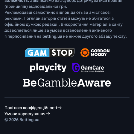
залежність.
Закликаємо вас суворо дотримуватися правил
(принципів) відповідальної гри.
Рекламодавці самостійно відповідають за зміст своєї
реклами. Погляди авторів статей можуть не збігатися з
офіційною думкою редакції. Використання матеріалів сайту
дозволяється лише за умови встановлення активного
гіперпосилання на
betting.ua
не нижче другого абзацу тексту.
Політика конфіденційності
Умови користування
© 2026 Betting.ua