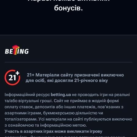
бонусів.
21+ Матеріали сайту призначені виключно
для осіб, які досягли 21-річного віку
Інформаційний ресурс
betting.ua
не проводить ігри на реальні
та/або віртуальні гроші. Сайт не приймає в жодній формі
оплату ставок, депозитів або інших платежів, пов’язаних з
азартними іграми, букмекерською діяльністю чи
тоталізаторами. Усі матеріали на сайті публікуються виключно
з ознайомчою та інформаційною метою.
Участь в азартних іграх може викликати ігрову