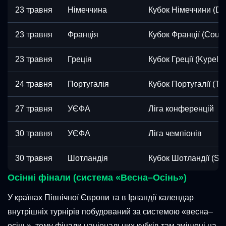
23 травня
Німеччина
Кубок Німеччини (DF
23 травня
Франція
Кубок Франції (Coup
23 травня
Греція
Кубок Греції (Kypello
24 травня
Португалія
Кубок Португалії (Ta
27 травня
УЄФА
Ліга конференцій
30 травня
УЄФА
Ліга чемпіонів
30 травня
Шотландія
Кубок Шотландії (Sco
Осінні фінали (система «Весна–Осінь»)
У країнах Північної Європи та в Ірландії календар
внутрішніх турнірів побудований за системою «весна–
осінь», тому фінали національних кубків там зміщені на