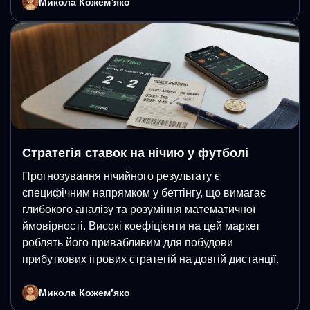
Микола Кожемʼяко
Стратегія ставок на нічию у футболі
Прогнозування нічийного результату є
специфічним напрямком у беттінгу, що вимагає
глибокого аналізу та розуміння математичної
ймовірності. Високі коефіцієнти на цей маркет
роблять його привабливим для побудови
прибуткових ігрових стратегій на довгій дистанції.
Микола Кожемʼяко