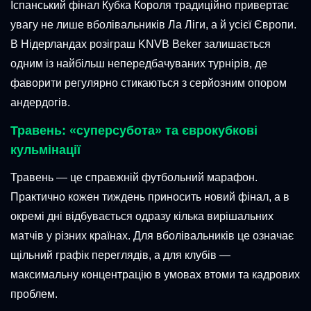
Іспанський фінал Кубка Короля традиційно привертає
увагу не лише вболівальників Ла Ліги, а й усієї Європи.
В Нідерландах розіграш KNVB Beker залишається
одним із найбільш непередбачуваних турнірів, де
фаворити регулярно стикаються з серйозним опором
андердогів.
Травень: «суперсубота» та єврокубкові
кульмінації
Травень — це справжній футбольний марафон.
Практично кожен тиждень приносить новий фінал, а в
окремі дні відбувається одразу кілька вирішальних
матчів у різних країнах. Для вболівальників це означає
щільний графік переглядів, а для клубів —
максимальну концентрацію в умовах втоми та кадрових
проблем.