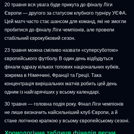
20 травня вся увага буде прикута до фіналу Ліги
Європи — другого за статусом клубного турніру УЄФА.
Цей матч часто стає шансом для команд, які не змогли
пробитися до фіналу Ліги чемпіонів, але провели
стабільний єврокубковий сезон.
23 травня можна сміливо назвати «суперсуботою»
європейського футболу. В один день відбудуться
фінали одразу кількох топових національних кубків,
зокрема в Німеччині, Франції та Греції. Така
концентрація вирішальних матчів робить цей день
одним із найгарячіших у всьому календарі.
30 травня — головна подія року. Фінал Ліги чемпіонів
не лише визначить найсильніший клуб Європи, а й
стане логічною крапкою у всьому європейському сезоні.
Хронологічна таблиця фіналів весни