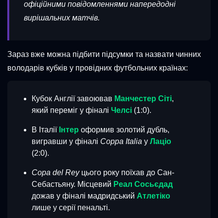
офіційними повідомленнями напередодні
вирішальних матчів.
Зараз вже можна підбити підсумки та назвати чинних
володарів кубків у провідних футбольних країнах:
Кубок Англії завоював
Манчестер Сіті
,
який переміг у фіналі
Челсі
(1:0).
В Італії
Інтер
оформив золотий дубль,
вигравши у фіналі
Coppa Italia
у
Лаціо
(2:0).
Copa del Rey
цього року поїхав до Сан-
Себастьяну. Місцевий
Реал Сосьєдад
дожав у фіналі мадридський
Атлетіко
лише у серії пенальті.