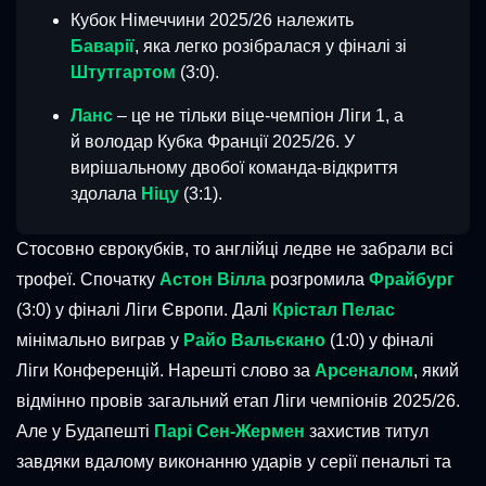
Кубок Німеччини 2025/26 належить
Баварії
, яка легко розібралася у фіналі зі
Штутгартом
(3:0).
Ланс
– це не тільки віце-чемпіон Ліги 1, а
й володар Кубка Франції 2025/26. У
вирішальному двобої команда-відкриття
здолала
Ніцу
(3:1).
Стосовно єврокубків, то англійці ледве не забрали всі
трофеї. Спочатку
Астон Вілла
розгромила
Фрайбург
(3:0) у фіналі Ліги Європи. Далі
Крістал Пелас
мінімально виграв у
Райо Вальєкано
(1:0) у фіналі
Ліги Конференцій. Нарешті слово за
Арсеналом
, який
відмінно провів загальний етап Ліги чемпіонів 2025/26.
Але у Будапешті
Парі Сен-Жермен
захистив титул
завдяки вдалому виконанню ударів у серії пенальті та