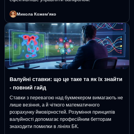
Микола Кожемʼяко
Валуйні ставки: що це таке та як їх знайти
- повний гайд
Ставки з перевагою над букмекером вимагають не
лише везіння, а й чіткого математичного
розрахунку ймовірностей. Розуміння принципів
валуйності допомагає професійним бетторам
знаходити помилки в лініях БК.