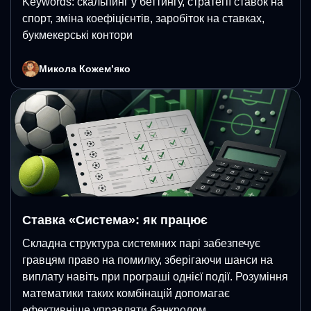
Keywords: скальпинг у беттингу, стратегії ставок на
спорт, зміна коефіцієнтів, заробіток на ставках,
букмекерські контори
Микола Кожемʼяко
Ставка «Система»: як працює
Складна структура системних парі забезпечує
гравцям право на помилку, зберігаючи шанси на
виплату навіть при програші однієї події. Розуміння
математики таких комбінацій допомагає
ефективніше управляти банкролом.