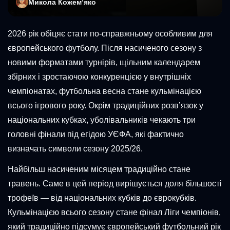
Микола Кожемʼяко
2026 рік обіцяє стати по-справжньому особливим для
європейського футболу. Після насиченого сезону з
новими форматами турнірів, щільним календарем
збірних і зростаючою конкуренцією у внутрішніх
чемпіонатах, футбольна весна стане кульмінацією
всього ігрового року. Окрім традиційних розв’язок у
національних кубках, уболівальників чекають три
головні фінали під егідою УЄФА, які фактично
визначать символи сезону 2025/26.
Найбільш насиченим місяцем традиційно стане
травень. Саме в цей період вирішується доля більшості
трофеїв — від національних кубків до єврокубків.
Кульмінацією всього сезону стане фінал Ліги чемпіонів,
який традиційно підсумує європейський футбольний рік