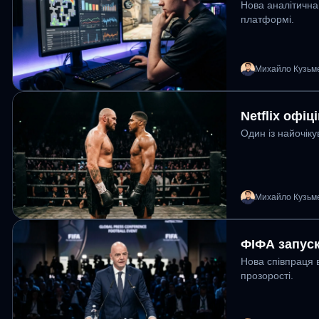
Нова аналітична
платформі.
Михайло Кузьм
Netflix офі
Один із найочіку
Михайло Кузьм
ФІФА запуск
Нова співпраця в
прозорості.