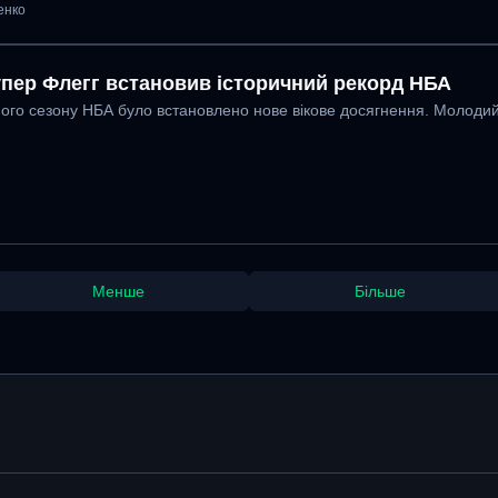
енко
упер Флегг встановив історичний рекорд НБА
ного сезону НБА було встановлено нове вікове досягнення. Молодий
Менше
Більше