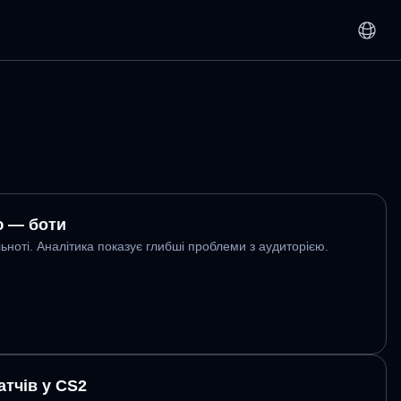
ою — боти
льноті. Аналітика показує глибші проблеми з аудиторією.
атчів у CS2