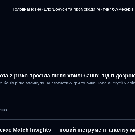
Головна
Новини
Блог
Бонуси та промокоди
Pейтинг букмекерів
ta 2 різко просіла після хвилі банів: під підозр
банів різко вплинула на статистику гри та викликала дискусії у спі
енко
скає Match Insights — новий інструмент аналізу м