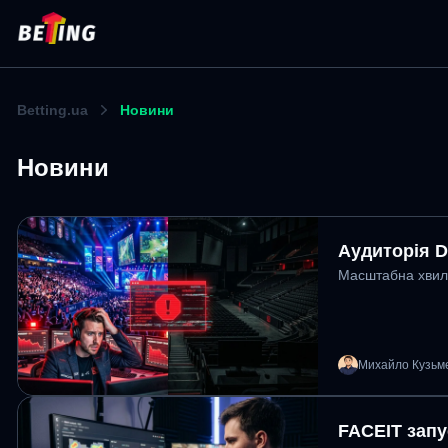
Betting.ua
Новини
Новини
Аудиторія Do
Масштабна хвиля 
Михайло Кузьм
FACEIT запу