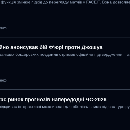
 функція змінює підхід до перегляду матчів у FACEIT. Вона дозволя
енко
ційно анонсував бій Ф'юрі проти Джошуа
ваніших боксерських поєдинків отримав офіційне підтвердження. Так
енко
ає ринок прогнозів напередодні ЧС-2026
ідкриває інтерактивні можливості для вболівальників під час турнір