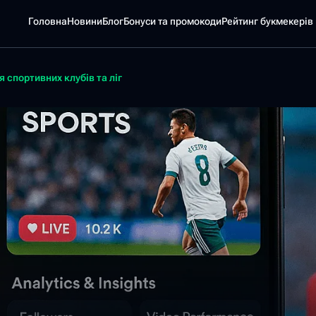
Головна
Новини
Блог
Бонуси та промокоди
Pейтинг букмекерів
 спортивних клубів та ліг