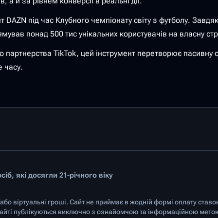
, а й за рівнем конверсії в реальні дії.
нт DAZN під час Клубного чемпіонату світу з футболу. Завд
рямував понад 500 тис унікальних користувачів на власну ст
о партнерства TikTok, цей інструмент перетворює пасивну 
 часу.
іб, які досягли 21-річного віку
/або віртуальні гроші. Сайт не приймає в жодній формі оплату ставо
 сайті публікуються виключно з ознайомчою та інформаційною мето