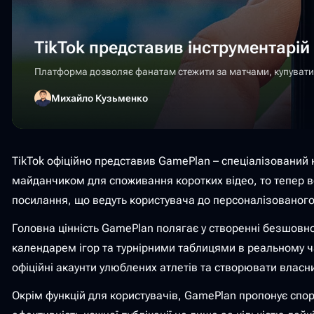
TikTok представив інструментарій 
Платформа дозволяє фанатам стежити за матчами, купувати кв
Михайло Кузьменко
TikTok офіційно представив GamePlan – спеціалізований 
майданчиком для споживання коротких відео, то тепер во
посилання, що ведуть користувача до персоналізованого
Головна цінність GamePlan полягає у створенні безшовно
календарем ігор та турнірними таблицями в реальному час
офіційні акаунти улюблених атлетів та створювати влас
Окрім функцій для користувачів, GamePlan пропонує спо