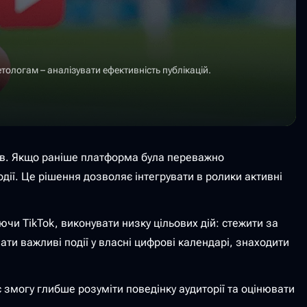
ологам – аналізувати ефективність публікацій.
орів. Якщо раніше платформа була переважно
ії. Це рішення дозволяє інтегрувати в ролики активні
чи TikTok, виконувати низку цільових дій: стежити за
ти важливі події у власні цифрові календарі, знаходити
змогу глибше розуміти поведінку аудиторії та оцінювати