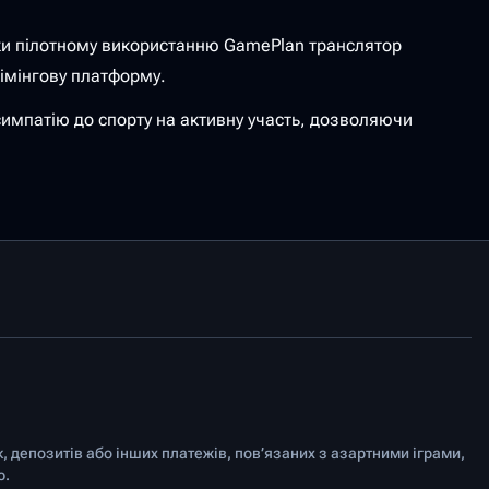
яки пілотному використанню GamePlan транслятор
рімінгову платформу.
симпатію до спорту на активну участь, дозволяючи
к, депозитів або інших платежів, пов’язаних з азартними іграми,
ю.