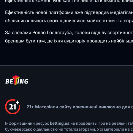
ефективність кожної публікації не лише за кількістю лайків
Ефективність нової платформи вже підтвердив медіагіга
збільшив кількість своїх підписників майже втричі та сп
За словами Ролло Голдстауба, голови відділу спортивног
брендам бути там, де їхня аудиторія проводить найбільше
21+ Матеріали сайту призначені виключно для ос
Інформаційний ресурс
betting.ua
не проводить ігри на реальні та
букмекерською діяльністю чи тоталізаторами. Усі матеріали на