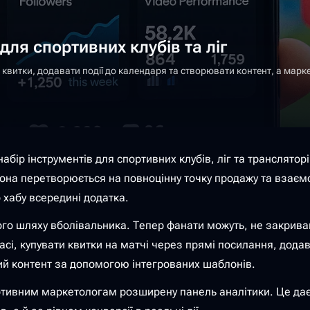
для спортивних клубів та ліг
итки, додавати події до календаря та створювати контент, а маркет
набір інструментів для спортивних клубів, ліг та транслят
на перетворюється на повноцінну точку продажу та взаємод
 хабу всередині додатка.
го шляху вболівальника. Тепер фанати можуть, не закриваю
і, купувати квитки на матчі через прямі посилання, додава
ний контент за допомогою інтегрованих шаблонів.
ртивним маркетологам розширену панель аналітики. Це дає 