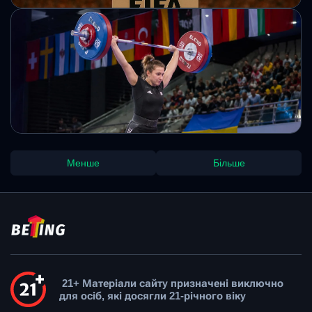
ФІФА запускає ринок прогнозів
напередодні ЧС-2026
Нова платформа відкриває інтерактивні можливості для
вболівальників. Користувачі зможуть взаємодіяти з
офіційними даними турніру.
Михайло Кузьменко
Збірна України з важкої атлетики – у топ-5
Менше
Більше
медального заліку Євро-2026
Українські спортсмени показали стабільні результати на
континентальній першості. Кілька атлетів принесли
команді медалі різного ґатунку в індивідуальних
категоріях.
Михайло Кузьменко
21+ Матеріали сайту призначені виключно
для осіб, які досягли 21-річного віку