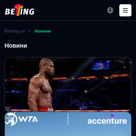
Betting.ua
Новини
Новини
Дюбуа нокаутував Вордлі в кривавій битві
У Манчестері Даніель Дюбуа пережив два нокдауни та
зумів достроково перемогти Фабіо Вордлі. Британець став