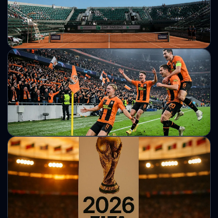
новим чемпіоном світу у надважкій вазі за версією WBO.
Михайло Кузьменко
Accenture стала новим партнером WTA на
тлі загрози бойкоту з боку провідних
тенісисток
WTA оголосила про стратегічне партнерство з Accenture
для оновлення цифрової інфраструктури туру. Угода
підписана на тлі дискусій щодо призових і можливого
бойкоту турнірів.
Михайло Кузьменко
"Шахтар" обійшов "Динамо" і першим в
історії України здобув 40 трофеїв на
внутрішній арені
Донецький клуб установив новий історичний рекорд після
дострокового чемпіонства в УПЛ сезону 2025/26.
Михайло Кузьменко