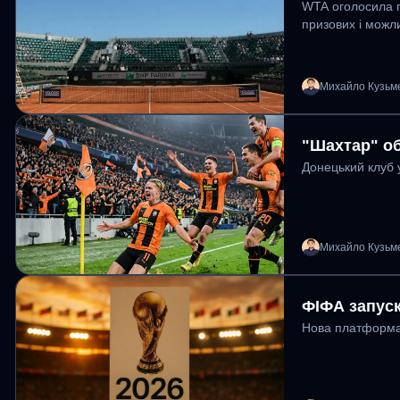
WTA оголосила п
призових і можли
Михайло Кузьм
"Шахтар" об
Донецький клуб 
Михайло Кузьм
ФІФА запуск
Нова платформа 