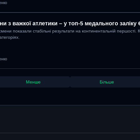
енко
ни з важкої атлетики – у топ-5 медального заліку
смени показали стабільні результати на континентальній першості. К
атегоріях.
енко
Менше
Більше