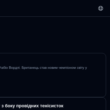
абіо Вордлі. Британець став новим чемпіоном світу у
 з боку провідних тенісисток