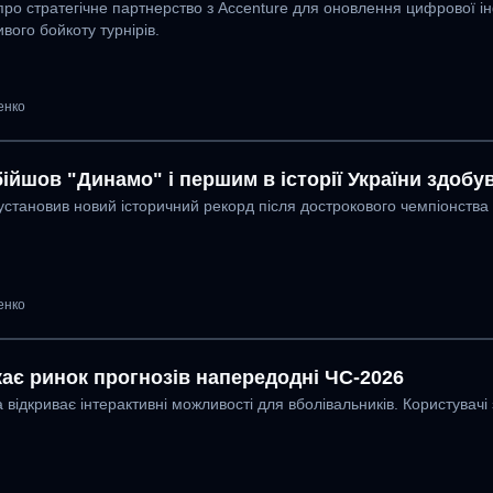
ро стратегічне партнерство з Accenture для оновлення цифрової інф
вого бойкоту турнірів.
енко
ійшов "Динамо" і першим в історії України здобув
установив новий історичний рекорд після дострокового чемпіонства 
енко
ає ринок прогнозів напередодні ЧС-2026
відкриває інтерактивні можливості для вболівальників. Користувачі