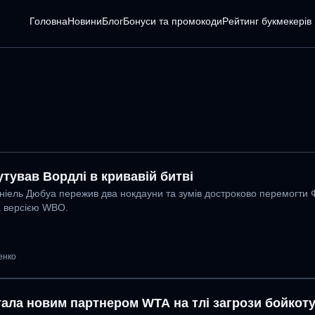
Головна
Новини
Блог
Бонуси та промокоди
Pейтинг букмекерів
тував Вордлі в кривавій битві
ніель Дюбуа пережив два нокдауни та зумів достроково перемогти Ф
а версією WBO.
енко
тала новим партнером WTA на тлі загрози бойкоту