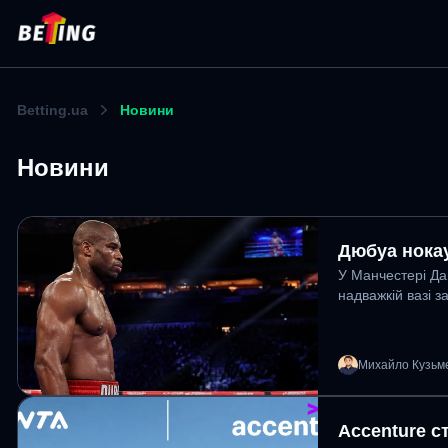
Betting.ua
Новини
Новини
Дюбуа нокау
У Манчестері Да
надважкій вазі з
Михайло Кузьм
Accenture с