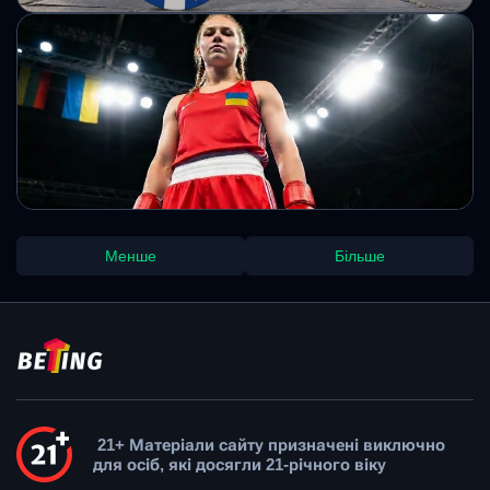
Михайло Кузьменко
Італія може скасувати тотальну заборону
на рекламу гемблінгу заради підтримки
спорту
Влада Італії обговорює можливість пом’якшення правил
рекламування гемблінгу, поєднуючи економічні реформи з
підтримкою спортивної індустрії.
Михайло Кузьменко
"Кіра Макогоненко стала чемпіонкою
Менше
Більше
України і отримала путівку на чемпіонат
світу U-19 "
Турнір у Білій Церкві завершився впевненою перемогою
молодої українки у фіналі. Цей успіх відкрив їй шлях до
виступу на чемпіонаті світу серед юніорів.
21+ Матеріали сайту призначені виключно
для осіб, які досягли 21-річного віку