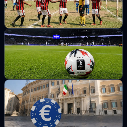
Угода дозволяє DAZN розширити стримінгову
інфраструктуру та посилити конкуренцію на ринку
локальних спортивних прав у США.
Михайло Кузьменко
Бразильський клуб вимагає прибрати свої
матчі з букмекерських платформ
Бразильський клуб заявляє про незаконне використання
свого бренду та вимагає видалення матчів із платформ
ставок.
Михайло Кузьменко
Французька Ліга 1 продовжила контракт з
Decathlon на постачання м’ячів до 2032
року
Французька ліга робить ставку на довгострокове
партнерство з Decathlon, посилюючи роль Kipsta як
ключового постачальника м’ячів.