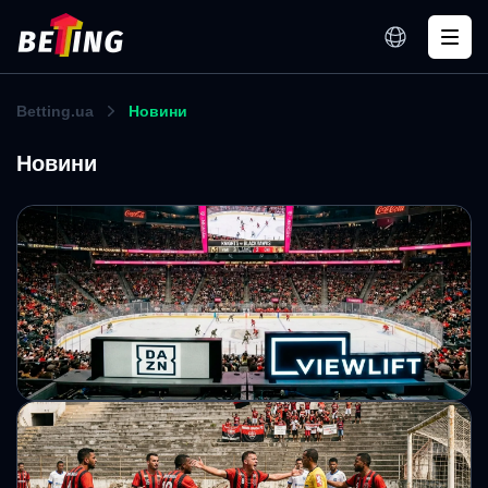
Betting.ua
Новини
Новини
DAZN купує ViewLift за $100 млн для
посилення позицій на ринку США