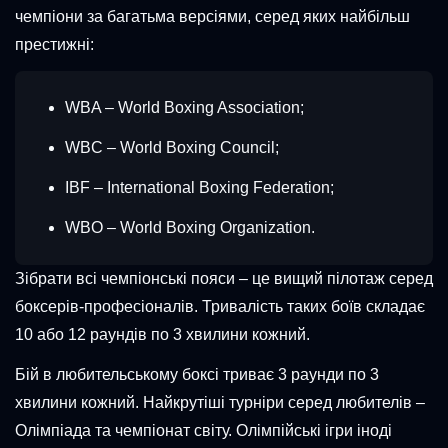
чемпіони за багатьма версіями, серед яких найбільш
престижні:
WBA – World Boxing Association;
WBC – World Boxing Council;
IBF – International Boxing Federation;
WBO – World Boxing Organization.
Зібрати всі чемпіонські пояси – це вищий пілотаж серед
боксерів-професіоналів. Тривалість таких боїв складає
10 або 12 раундів по 3 хвилини кожний.
Бій в любительському боксі триває 3 раунди по 3
хвилини кожний. Найкрутіші турніри серед любителів –
Олімпіада та чемпіонат світу. Олімпійські ігри іноді