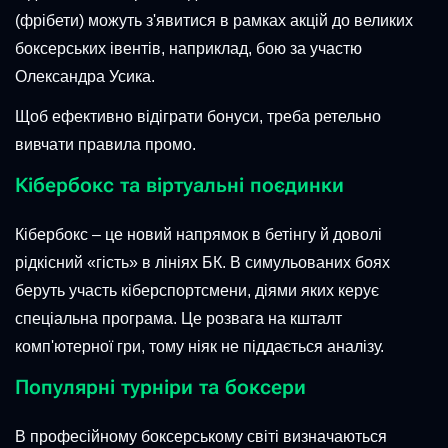
(фрібети) можуть з'явитися в рамках акцій до великих
боксерських івентів, наприклад, бою за участю
Олександра Усика.
Щоб ефективно відіграти бонуси, треба ретельно
вивчати правила промо.
Кібербокс та віртуальні поєдинки
Кібербокс – це новий напрямок в бетінгу й доволі
рідкісний «гість» в лініях БК. В симульованих боях
беруть участь кіберспортсмени, діями яких керує
спеціальна програма. Це розвага на кшталт
комп'ютерної гри, тому ніяк не піддається аналізу.
Популярні турніри та боксери
В професійному боксерському світі визначаються