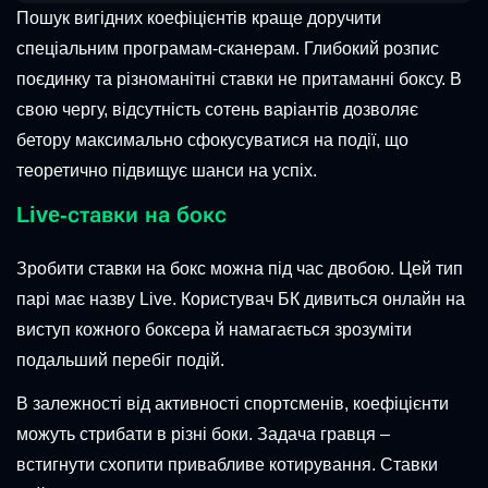
Пошук вигідних коефіцієнтів краще доручити
спеціальним програмам-сканерам. Глибокий розпис
поєдинку та різноманітні ставки не притаманні боксу. В
свою чергу, відсутність сотень варіантів дозволяє
бетору максимально сфокусуватися на події, що
теоретично підвищує шанси на успіх.
Live-ставки на бокс
Зробити ставки на бокс можна під час двобою. Цей тип
парі має назву Live. Користувач БК дивиться онлайн на
виступ кожного боксера й намагається зрозуміти
подальший перебіг подій.
В залежності від активності спортсменів, коефіцієнти
можуть стрибати в різні боки. Задача гравця –
встигнути схопити привабливе котирування. Ставки