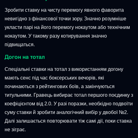
Зробити ставку на чисту перемогу явного фаворита
невигідно з фінансової точки зору. Значно розумніше
укласти парі на його перемогу нокаутом або технічним
нокаутом. У такому разу котирування значно
підвищаться.
Догон на тотал
Спеціальні ставки на тотал з використанням догону
мають сенс під час боксерських вечорів, які
починаються з рейтингових боїв, а закінчуються
титульними. Гравець вибирає тотал першого поєдинку з
коефіцієнтом від 2.0. У разі поразки, необхідно подвоїти
суму ставки й зробити аналогічний вибір у двобої №2.
Далі залишається повторювати тіж самі дії, поки ставка
не зіграє.