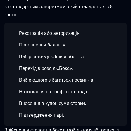
за стандартним алгоритмом, який складається з 8
кроків:
Реєстрація або авторизація.
Поповнення балансу.
Вибір режиму «Лінія» або Live.
Перехід в розділ «Бокс».
Вибір одного з багатьох поєдинків.
Натискання на коефіцієнт події.
Внесення в купон суми ставки.
Підтвердження парі.
Здійснення ставок на бокс в мобільному збігається з