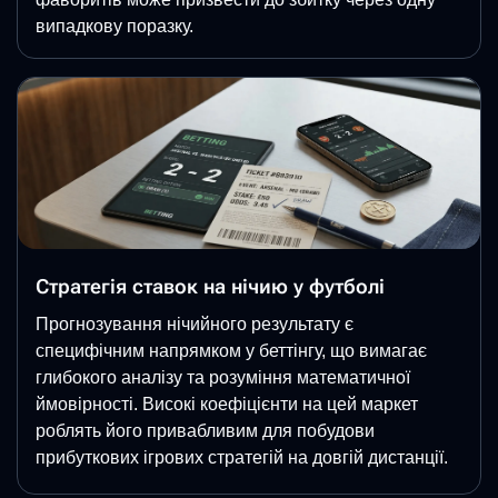
випадкову поразку.
Микола Кожемʼяко
Стратегія ставок на нічию у футболі
Прогнозування нічийного результату є
специфічним напрямком у беттінгу, що вимагає
глибокого аналізу та розуміння математичної
ймовірності. Високі коефіцієнти на цей маркет
роблять його привабливим для побудови
прибуткових ігрових стратегій на довгій дистанції.