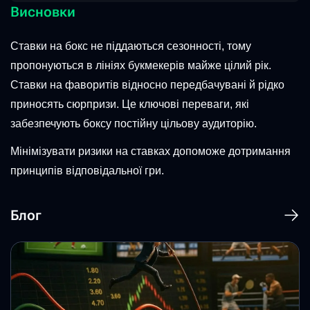
Висновки
Ставки на бокс не піддаються сезонності, тому
пропонуються в лініях букмекерів майже цілий рік.
Ставки на фаворитів відносно передбачувані й рідко
приносять сюрпризи. Це ключові переваги, які
забезпечують боксу постійну цільову аудиторію.
Мінімізувати ризики на ставках допоможе дотримання
принципів відповідальної гри.
Блог