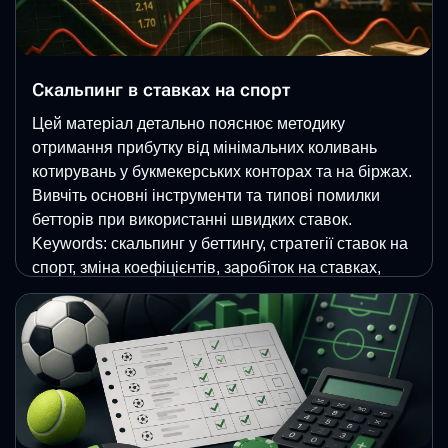
Скальпинг в ставках на спорт
Цей матеріал детально пояснює методику
отримання прибутку від мінімальних коливань
котирувань у букмекерських конторах та на біржах.
Вивчіть основні інструменти та типові помилки
бетторів при використанні швидких ставок.
Keywords: скальпинг у беттингу, стратегії ставок на
спорт, зміна коефіцієнтів, заробіток на ставках,
букмекерські контори
Микола Кожемʼяко