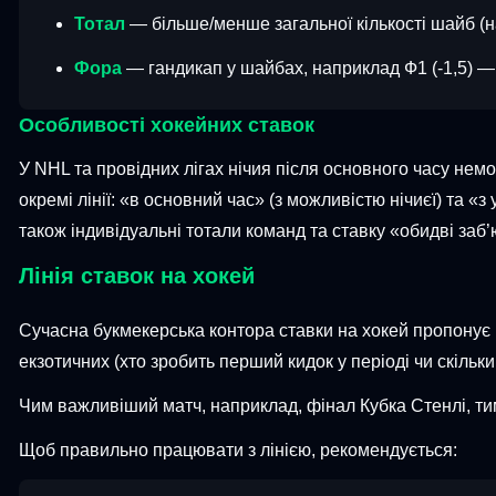
Тотал
— більше/менше загальної кількості шайб (на
Фора
— гандикап у шайбах, наприклад Ф1 (-1,5) —
Особливості хокейних ставок
У NHL та провідних лігах нічия після основного часу нем
окремі лінії: «в основний час» (з можливістю нічиєї) та 
також індивідуальні тотали команд та ставку «обидві заб’
Лінія ставок на хокей
Сучасна букмекерська контора ставки на хокей пропонує в 
екзотичних (хто зробить перший кидок у періоді чи скільк
Чим важливіший матч, наприклад, фінал Кубка Стенлі, ти
Щоб правильно працювати з лінією, рекомендується: