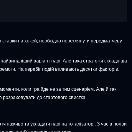
чи ставки на хокей, необхідно переглянути передматчеву
найвигідніший варіант парі. Але така стратегія складніша
ремоги. На перебіг подій впливають десятки факторів,
моменти, коли гра йде не за тим сценарієм. Але й так
 розраховувати до стартового свистка.
тч наживо та укладати парі на тоталізаторі. З часів появи