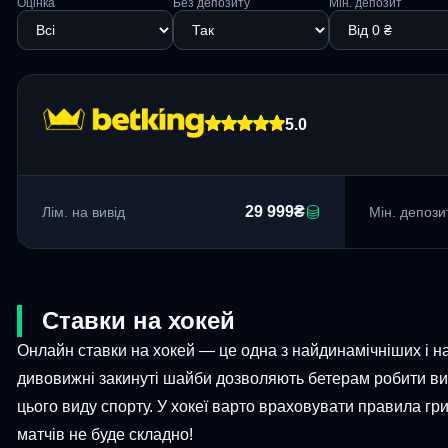
Оцінка
Без депозиту
Мін. депозит
5.0
29 999₴
Лім. на вивід
Мін. депози
Ставки на хокей
Онлайн ставки на хокей — це одна з найдинамічніших і н
дивовижні закинуті шайби дозволяють бетерам робити виг
цього виду спорту. У хокеї варто враховувати правила гри
матчів не буде складно!