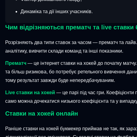
Динаміка та дії інших учасників.
Чим відрізняються прематч та live ставки 
Розрізняють два типи ставок за часом — прематч та лайв.
аналітику, вивчити склади команд та інші показники.
Прематч
— це інтернет ставки на хокей до початку матчу.
та більш ризикова, бо потребує ретельного вивчення дани
тому результат завжди буде непередбачуваним.
Live ставки на хокей
— це парі під час гри. Коефіцієнти 
само можна дочекатися низького коефіцієнта та у випадк
Ставки на хокей онлайн
Раніше ставки на хокей букмекер приймав не так, як зараз