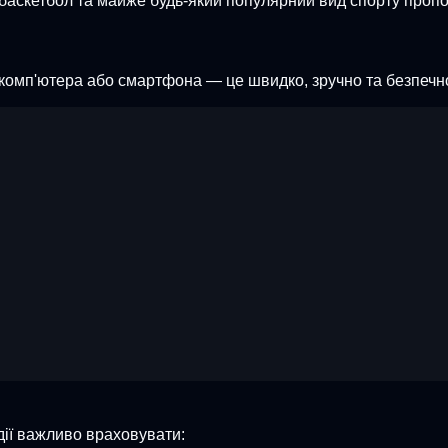
, баскетбол та майже будь-який популярний вид спорту проп
з комп'ютера або смартфона — це швидко, зручно та безпечн
дії важливо враховувати: