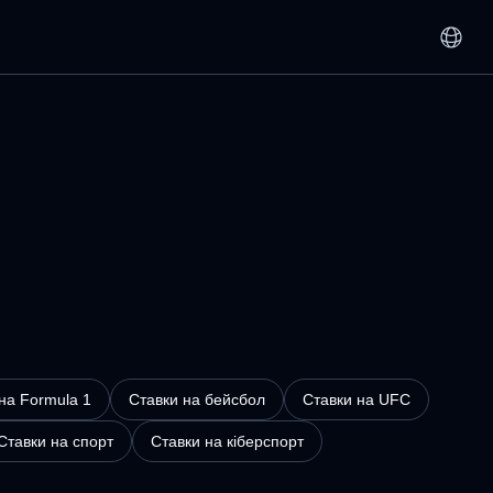
на Formula 1
Ставки на бейсбол
Ставки на UFC
Ставки на спорт
Ставки на кіберспорт