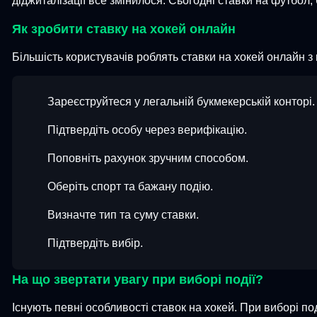
діджиталізації все змінилося. Сьогодні ставки на футбол
Як зробити ставку на хокей онлайн
Більшість користувачів роблять ставки на хокей онлайн 
Зареєструйтеся у легальній букмекерській конторі.
Підтвердіть особу через верифікацію.
Поповніть рахунок зручним способом.
Оберіть спорт та бажану подію.
Визначте тип та суму ставки.
Підтвердіть вибір.
На що звертати увагу при виборі події?
Існують певні особливості ставок на хокей. При виборі по