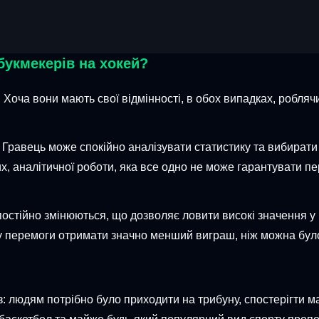
букмекерів на хокей?
 Хоча вони мають свої відмінності, в обох випадках, робля
 Гравець може спокійно аналізувати статистику та вибирати 
х, аналітичної роботи, яка все одно не може гарантувати пе
постійно змінюються, що дозволяє ловити високі значення у 
у перемоги отримати значно менший виграш, ніж можна було
: людям потрібно було приходити на трибуну, спостерігти ма