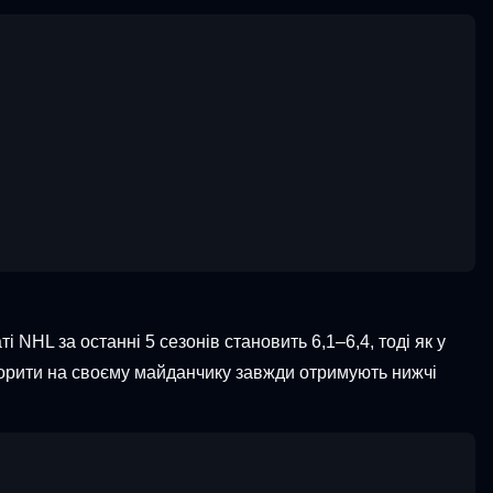
NHL за останні 5 сезонів становить 6,1–6,4, тоді як у
ворити на своєму майданчику завжди отримують нижчі