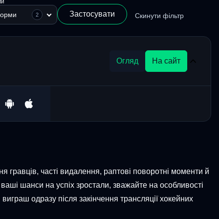
ми
Застосувати
орми
2
Скинути фільтр
Огляд
На сайт
 гравців, часті видалення, раптові поворотні моменти й
ваші шанси на успіх зростали, зважайте на особливості
и виграш одразу після закінчення трансляції хокейних