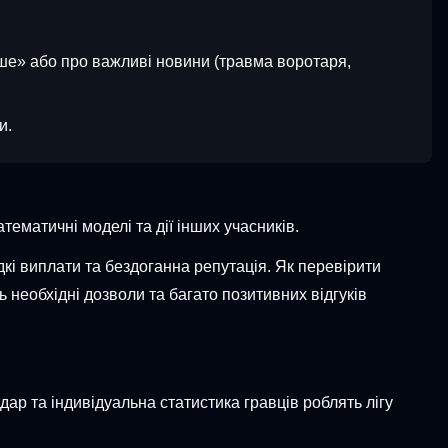
енше» або про важливі новини (травма воротаря,
и.
тематичні моделі та дії інших учасників.
идкі виплати та бездоганна репутація. Як перевірити
ь необхідні дозволи та багато позитивних відгуків
ар та індивідуальна статистика гравців роблять лігу