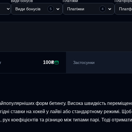
Види бонусів
Платіжки
Платфор
Види бонусів
Платіжки
Платф
5
4
100₴
т
Застосунки
айпопулярніших форм бетингу. Висока швидкість переміщення
ідні ставки на хокей у лайві або стандартному режимі. Щоб 
, рух коефіцієнтів та різницю між типами парі. Тоді отримат